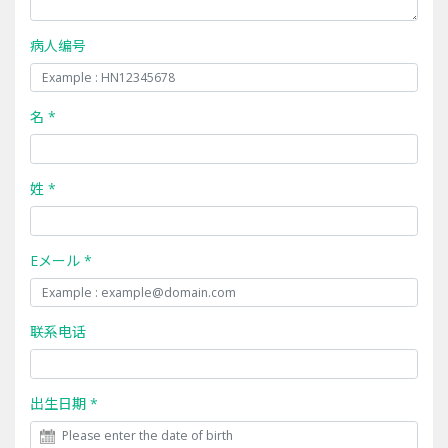
病人编号
名 *
姓 *
Eメール *
联系电话
出生日期 *