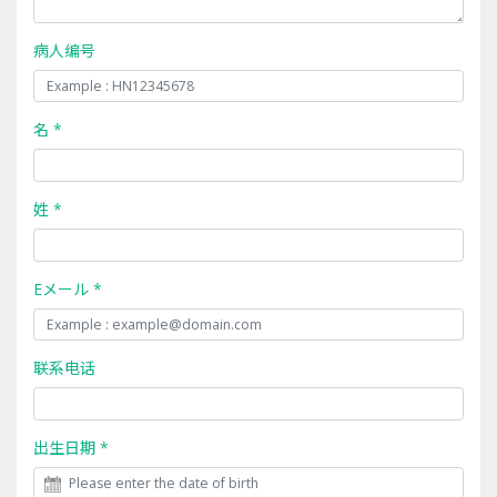
病人编号
名 *
姓 *
Eメール *
联系电话
出生日期 *