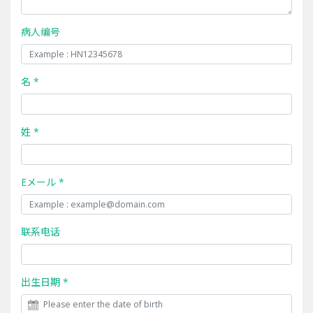
病人编号
名 *
姓 *
Eメール *
联系电话
出生日期 *