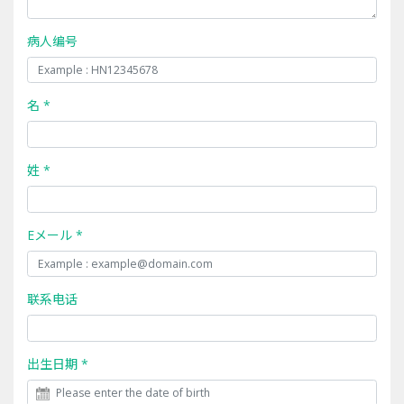
病人编号
名 *
姓 *
Eメール *
联系电话
出生日期 *