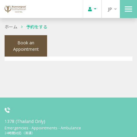
JP
ホーム
予約をする
Book an
Appointment
1378 (Thailand Only)
Emergencies - Appointments - Ambulance
24時間対応（英語）