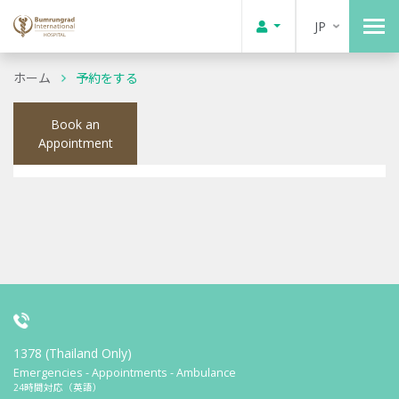
JP
ホーム
予約をする
Book an
Appointment
1378 (Thailand Only)
Emergencies - Appointments - Ambulance
24時間対応（英語）