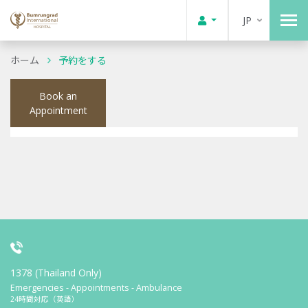
JP
ホーム
予約をする
Book an
Appointment
1378 (Thailand Only)
Emergencies - Appointments - Ambulance
24時間対応（英語）