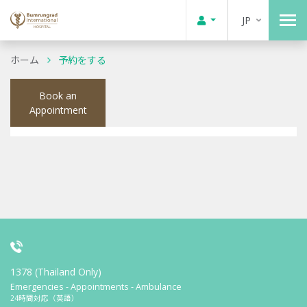
JP
ホーム
予約をする
Book an
Appointment
1378 (Thailand Only)
Emergencies - Appointments - Ambulance
24時間対応（英語）