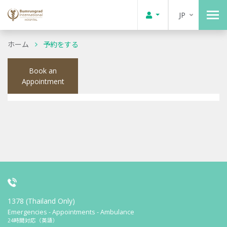
JP
ホーム
予約をする
Book an
Appointment
1378 (Thailand Only)
Emergencies - Appointments - Ambulance
24時間対応（英語）