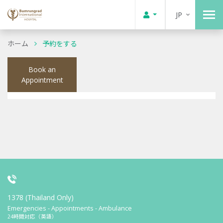
JP
ホーム
予約をする
Book an
Appointment
1378 (Thailand Only)
Emergencies - Appointments - Ambulance
24時間対応（英語）