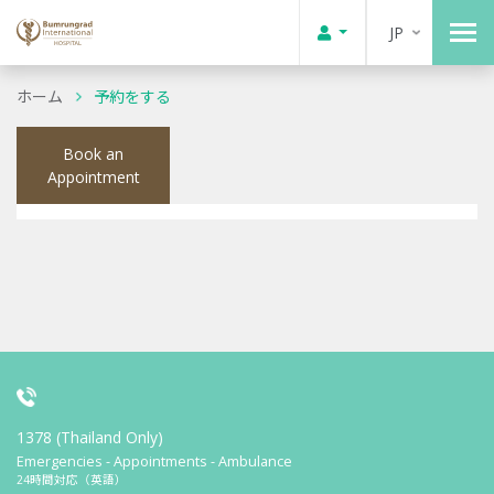
JP
ホーム
予約をする
Book an
Appointment
1378 (Thailand Only)
Emergencies - Appointments - Ambulance
24時間対応（英語）