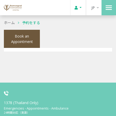
JP
ホーム
予約をする
Book an
Appointment
1378 (Thailand Only)
Emergencies - Appointments - Ambulance
24時間対応（英語）