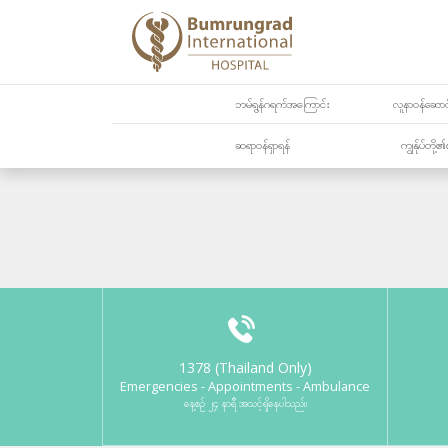
ဘမ်ရွန်ဂရက်အကြောင်း
လူနာဝန်ဆောင်
ဆရာဝန်ရှာရန်
ကျွန်ုပ်တို
1378 (Thailand Only)
Emergencies - Appointments - Ambulance
နေ့စဉ် ၂၄ နာရီ အသင့်ရှိနေပါသည်။