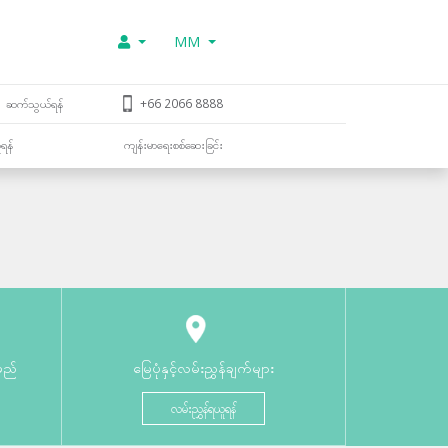
MM
ဆက်သွယ်ရန်
+66 2066 8888
ူရန်
ကျန်းမာရေးစစ်ဆေးခြင်း
မည်
မြေပုံနှင့်လမ်းညွှန်ချက်များ
လမ်းညွှန်ရယူရန်