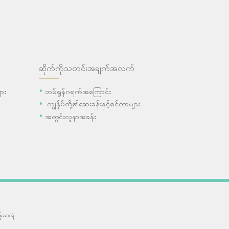
ဆိုက်ကိုသတင်းအချက်အလက်
ား
ဘမ်ရွန်ဂရက်အကြောင်း
ကျွန်ုပ်တို့၏ဆေးခန်းနှင့်စင်တာများ
အတွင်းလူနာအခန်း
ဆေးရုံ