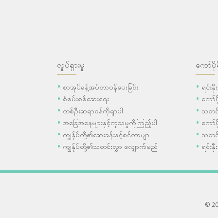
လှုပ်ရှားမှု
ကော်ပို
စာအုပ်ခန့်အပ်တာဝန်ပေးခြင်း
ရင်းနှ
စုံစမ်းစစ်ဆေးရေး
ကော်
တစ်ဦးဆရာဝန်ကိုရှာပါ
သတင်
အခြေအနေများနှင့်ကုသမှုကိုကြည့်ပါ
ကော်ပိ
ကျွန်ုပ်တို့၏ဆေးခန်းနှင့်စင်တာမျာ
သတင်
ကျွန်ုပ်တို့၏သတင်းလွှာ လျှောက်မည်
ရင်းနှီ
© 202