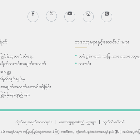
ရိတ်
ဘလော့များနှင့်ဆောင်းပါးများ
ီးမြှုပ်နှံသူဆက်ဆံရေး
ဘမ်ရွန်ဂရက် ကနျြးမာရေးဘလော့မျ
ပိုရိတ်သတင်းအချက်အလက်
သတင်း
းကဏ္ဍ
ုရိတ်အုပ်ချုပ်မှု
းအချက်အလက်တောင်းဆိုခြင်း
းမြှုပ်နှံသူပစ္စည်းမျာ
ကိုယ်ရေးအချက်အလက်မူဝါဒ
|
န်ဆောင်မှုများ၏စည်းမျဉ်းများ
|
ကွတ်ကီးပေါ်လစီ
6 ဘမ်ရွန်ဂရက် အပြည်ပြည်ဆိုင်ရာဆေးရုံကြီး
တစ်ဦးကပူးတွဲကော်မရှင်အင်တာနေရှင်နယ် (JCI) အသိအမှတ်ပြု