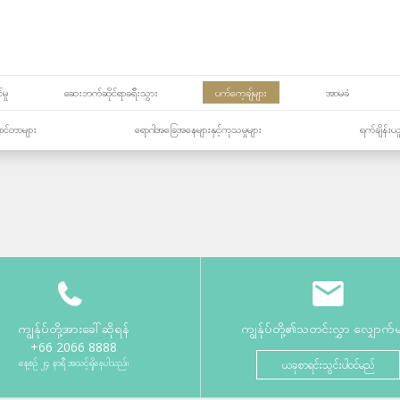
မှု
ဆေးဘက်ဆိုင်ရာခရီးသွား
ပက်ကေ့ချ်များ
အာမခံ
့၏စင်တာများ
ရောဂါအခြေအနေများနှင့်ကုသမှုများ
ရက်ချိန်းယ
ကျွန်ုပ်တို့အားခေါ်ဆိုရန်
ကျွန်ုပ်တို့၏သတင်းလွှာ လျှောက်
+66 2066 8888
နေ့စဉ် ၂၄ နာရီ အသင့်ရှိနေပါသည်။
ယခုစာရင်းသွင်းပါဝင်မည်