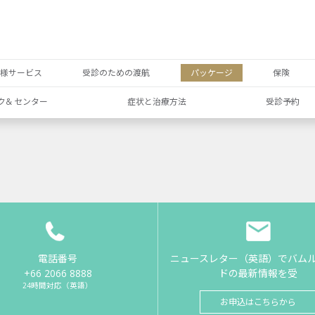
者様サービス
受診のための渡航
パッケージ
保険
ク& センター
症状と治療方法
受診予約
電話番号
ニュースレター（英語）でバム
+66 2066 8888
ドの最新情報を受
24時間対応（英語）
お申込はこちらから