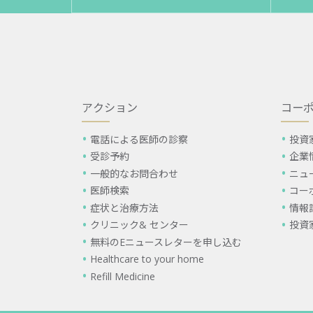
アクション
コー
電話による医師の診察
投資
受診予約
企業
一般的なお問合わせ
ニュ
医師検索
コー
症状と治療方法
情報
クリニック& センター
投資
無料のEニュースレターを申し込む
Healthcare to your home
Refill Medicine