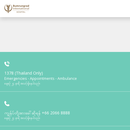
1378 (Thailand Only)
Emergencies - Appointments - Ambulance
နေ့စဉ် ၂၄ နာရီ အသင့်ရှိနေပါသည်။
ကျွန်ုပ်တို့အားခေါ်ဆိုရန်
+66 2066 8888
နေ့စဉ် ၂၄ နာရီ အသင့်ရှိနေပါသည်။