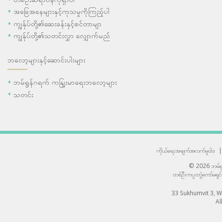
အခြေအနေများနှင့်ကုသမှုကိုကြည့်ပါ
ကျွန်ုပ်တို့၏ဆေးခန်းနှင့်စင်တာမျာ
ကျွန်ုပ်တို့၏သတင်းလွှာ လျှောက်မည်
ဘလော့များနှင့်ဆောင်းပါးများ
ဘမ်ရွန်ဂရက် ကနျြးမာရေးဘလော့များ
သတင်း
ကိုယ်ရေးအချက်အလက်မူဝါဒ
|
© 2026 ဘမ်ရွန
တစ်ဦးကပူးတွဲကော်မရှင
33 Sukhumvit 3, 
Al