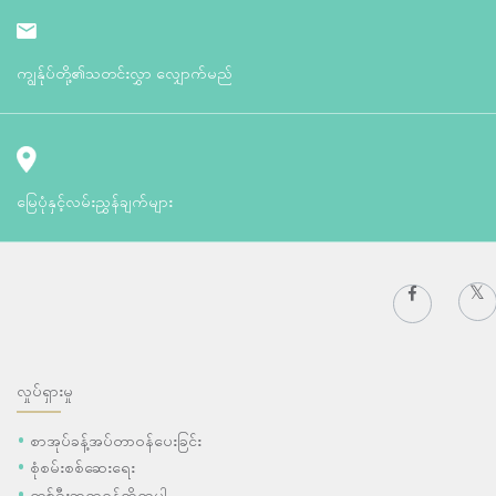
ကျွန်ုပ်တို့၏သတင်းလွှာ လျှောက်မည်
မြေပုံနှင့်လမ်းညွှန်ချက်များ
လှုပ်ရှားမှု
စာအုပ်ခန့်အပ်တာဝန်ပေးခြင်း
စုံစမ်းစစ်ဆေးရေး
တစ်ဦးဆရာဝန်ကိုရှာပါ