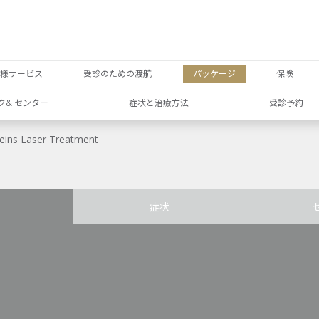
者様サービス
受診のための渡航
パッケージ
保険
ク& センター
症状と治療方法
受診予約
eins Laser Treatment
症状