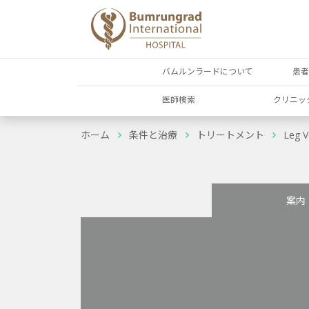
バムルンラードについて
患
医師検索
クリニッ
ホーム
条件と治療
トリートメント
Leg V
案内