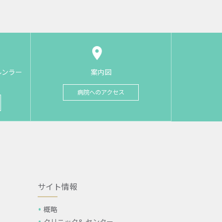
ルンラー
案内図
病院へのアクセス
サイト情報
概略
クリニック& センター