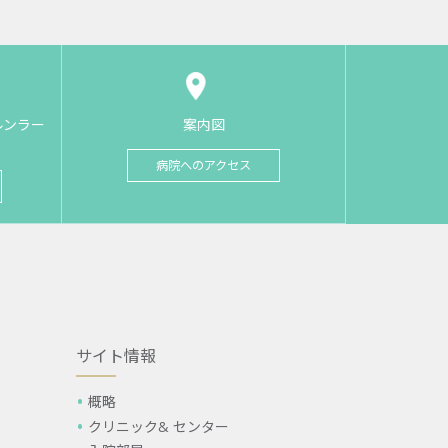
ルンラー
案内図
病院へのアクセス
サイト情報
概略
クリニック& センター