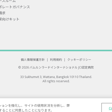
ースルーム
ポレートガバナンス
請求
家向けキット
個人情報保護方針
|
利用規約
|
クッキーポリシー
© 2026 バムルンラードインターナショナル
JCI認定病院
33 Sukhumvit 3, Wattana, Bangkok 10110 Thailand.
All rights reserved.
ゲーションを強化し、サイトの使用状況を分析し、弊
C
保存することに同意したことになります。