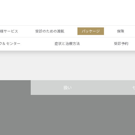
者様サービス
受診のための渡航
パッケージ
保険
ク& センター
症状と治療方法
受診予約
扱い