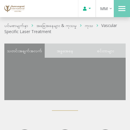
MM
ပင်မစာမျက်နှာ
အခြေအနေများ & ကုသမှု
ကုသ
Vascular
Specific Laser Treatment
သတင်းအချက်အလက်
အခွအေနေ
စင်တာများ