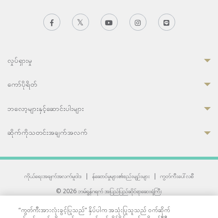
လှုပ်ရှားမှု
ကော်ပိုရိတ်
ဘလော့များနှင့်ဆောင်းပါးများ
ဆိုက်ကိုသတင်းအချက်အလက်
ကိုယ်ရေးအချက်အလက်မူဝါဒ
|
န်ဆောင်မှုများ၏စည်းမျဉ်းများ
|
ကွတ်ကီးပေါ်လစီ
© 2026 ဘမ်ရွန်ဂရက် အပြည်ပြည်ဆိုင်ရာဆေးရုံကြီး
တစ်ဦးကပူးတွဲကော်မရှင်အင်တာနေရှင်နယ် (JCI) အသိအမှတ်ပြုဆေးရုံ
“ကွတ်ကီးအားလုံးခွင့်ပြုသည်” နှိပ်ပါက အသုံးပြုသူသည် ဝက်ဆိုက်
33 Sukhumvit 3, Wattana, Bangkok 10110 Thailand.