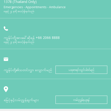
1378 (Thailand Only)
Emergencies - Appointments - Ambulance
နေ့စဉ် ၂၄ နာရီ အသင့်ရှိနေပါသည်။
ကျွန်ုပ်တို့အားခေါ်ဆိုရန်
+66 2066 8888
နေ့စဉ် ၂၄ နာရီ အသင့်ရှိနေပါသည်။
ကျွန်ုပ်တို့၏သတင်းလွှာ လျှောက်မည်
ယခုစာရင်းသွင်းပါဝင်မည်
မြေပုံနှင့်လမ်းညွှန်ချက်များ
လမ်းညွှန်ရယူရန်