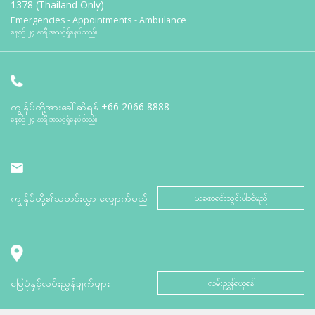
1378 (Thailand Only)
Emergencies - Appointments - Ambulance
နေ့စဉ် ၂၄ နာရီ အသင့်ရှိနေပါသည်။
ကျွန်ုပ်တို့အားခေါ်ဆိုရန်
+66 2066 8888
နေ့စဉ် ၂၄ နာရီ အသင့်ရှိနေပါသည်။
ကျွန်ုပ်တို့၏သတင်းလွှာ လျှောက်မည်
ယခုစာရင်းသွင်းပါဝင်မည်
မြေပုံနှင့်လမ်းညွှန်ချက်များ
လမ်းညွှန်ရယူရန်