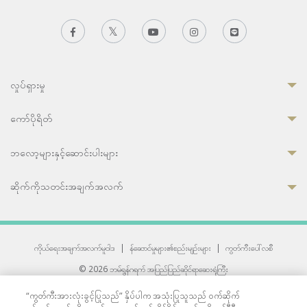
လှုပ်ရှားမှု
ကော်ပိုရိတ်
ဘလော့များနှင့်ဆောင်းပါးများ
ဆိုက်ကိုသတင်းအချက်အလက်
ကိုယ်ရေးအချက်အလက်မူဝါဒ
|
န်ဆောင်မှုများ၏စည်းမျဉ်းများ
|
ကွတ်ကီးပေါ်လစီ
© 2026 ဘမ်ရွန်ဂရက် အပြည်ပြည်ဆိုင်ရာဆေးရုံကြီး
တစ်ဦးကပူးတွဲကော်မရှင်အင်တာနေရှင်နယ် (JCI) အသိအမှတ်ပြုဆေးရုံ
“ကွတ်ကီးအားလုံးခွင့်ပြုသည်” နှိပ်ပါက အသုံးပြုသူသည် ဝက်ဆိုက်
33 Sukhumvit 3, Wattana, Bangkok 10110 Thailand.