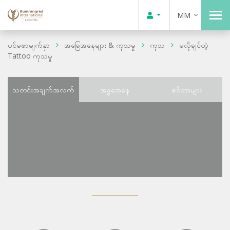
MM
ပင်မစာမျက်နှာ
အခြေအနေများ & ကုသမှု
ကုသ
မလိုချင်တဲ့
Tattoo ကုသမှု
သတင်းအချက်အလက်
အခွအေနေ
စင်တာများ