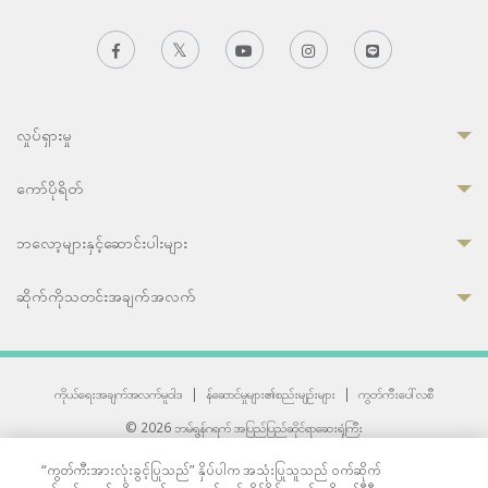
လှုပ်ရှားမှု
ကော်ပိုရိတ်
ဘလော့များနှင့်ဆောင်းပါးများ
ဆိုက်ကိုသတင်းအချက်အလက်
ကိုယ်ရေးအချက်အလက်မူဝါဒ
|
န်ဆောင်မှုများ၏စည်းမျဉ်းများ
|
ကွတ်ကီးပေါ်လစီ
© 2026 ဘမ်ရွန်ဂရက် အပြည်ပြည်ဆိုင်ရာဆေးရုံကြီး
တစ်ဦးကပူးတွဲကော်မရှင်အင်တာနေရှင်နယ် (JCI) အသိအမှတ်ပြုဆေးရုံ
“ကွတ်ကီးအားလုံးခွင့်ပြုသည်” နှိပ်ပါက အသုံးပြုသူသည် ဝက်ဆိုက်
33 Sukhumvit 3, Wattana, Bangkok 10110 Thailand.