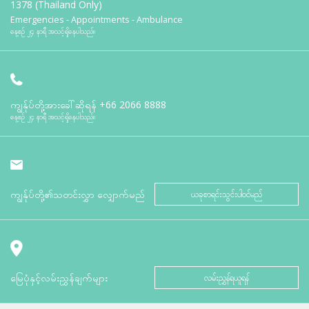
1378 (Thailand Only)
Emergencies - Appointments - Ambulance
နေ့စဉ် ၂၄ နာရီ အသင့်ရှိနေပါသည်။
ကျွန်ုပ်တို့အားခေါ်ဆိုရန်
+66 2066 8888
နေ့စဉ် ၂၄ နာရီ အသင့်ရှိနေပါသည်။
ကျွန်ုပ်တို့၏သတင်းလွှာ လျှောက်မည်
ယခုစာရင်းသွင်းပါဝင်မည်
မြေပုံနှင့်လမ်းညွှန်ချက်များ
လမ်းညွှန်ရယူရန်