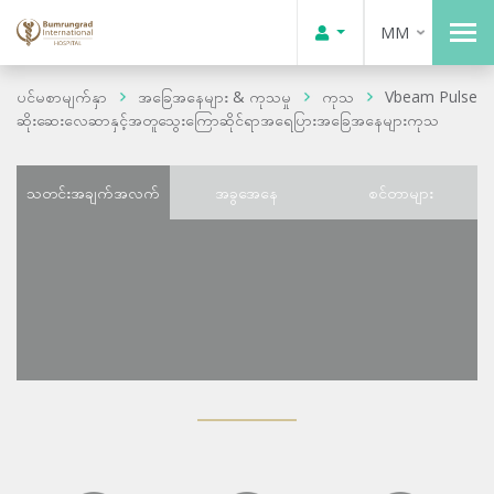
MM
ပင်မစာမျက်နှာ
အခြေအနေများ & ကုသမှု
ကုသ
Vbeam Pulse
ဆိုးဆေးလေဆာနှင့်အတူသွေးကြောဆိုင်ရာအရေပြားအခြေအနေများကုသ
သတင်းအချက်အလက်
အခွအေနေ
စင်တာများ