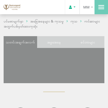
MM
ပင်မစာမျက်နှာ
အခြေအနေများ & ကုသမှု
ကုသ
ကင်ဆာများ
အတွက်ပစ်မှတ်ထားကုထုံး
သတင်းအချက်အလက်
အခွအေနေ
စင်တာများ