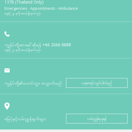
1378 (Thailand Only)
Emergencies - Appointments - Ambulance
နေ့စဉ် ၂၄ နာရီ အသင့်ရှိနေပါသည်။
ကျွန်ုပ်တို့အားခေါ်ဆိုရန်
+66 2066 8888
နေ့စဉ် ၂၄ နာရီ အသင့်ရှိနေပါသည်။
ကျွန်ုပ်တို့၏သတင်းလွှာ လျှောက်မည်
ယခုစာရင်းသွင်းပါဝင်မည်
မြေပုံနှင့်လမ်းညွှန်ချက်များ
လမ်းညွှန်ရယူရန်