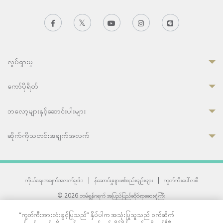
လှုပ်ရှားမှု
ကော်ပိုရိတ်
ဘလော့များနှင့်ဆောင်းပါးများ
ဆိုက်ကိုသတင်းအချက်အလက်
ကိုယ်ရေးအချက်အလက်မူဝါဒ
|
န်ဆောင်မှုများ၏စည်းမျဉ်းများ
|
ကွတ်ကီးပေါ်လစီ
© 2026 ဘမ်ရွန်ဂရက် အပြည်ပြည်ဆိုင်ရာဆေးရုံကြီး
တစ်ဦးကပူးတွဲကော်မရှင်အင်တာနေရှင်နယ် (JCI) အသိအမှတ်ပြုဆေးရုံ
“ကွတ်ကီးအားလုံးခွင့်ပြုသည်” နှိပ်ပါက အသုံးပြုသူသည် ဝက်ဆိုက်
33 Sukhumvit 3, Wattana, Bangkok 10110 Thailand.