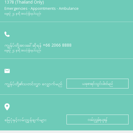
1378 (Thailand Only)
Emergencies - Appointments - Ambulance
နေ့စဉ် ၂၄ နာရီ အသင့်ရှိနေပါသည်။
ကျွန်ုပ်တို့အားခေါ်ဆိုရန်
+66 2066 8888
နေ့စဉ် ၂၄ နာရီ အသင့်ရှိနေပါသည်။
ကျွန်ုပ်တို့၏သတင်းလွှာ လျှောက်မည်
ယခုစာရင်းသွင်းပါဝင်မည်
မြေပုံနှင့်လမ်းညွှန်ချက်များ
လမ်းညွှန်ရယူရန်