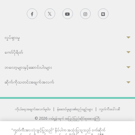
လှုပ်ရှားမှု
ကော်ပိုရိတ်
ဘလော့များနှင့်ဆောင်းပါးများ
ဆိုက်ကိုသတင်းအချက်အလက်
ကိုယ်ရေးအချက်အလက်မူဝါဒ
|
န်ဆောင်မှုများ၏စည်းမျဉ်းများ
|
ကွတ်ကီးပေါ်လစီ
© 2026 ဘမ်ရွန်ဂရက် အပြည်ပြည်ဆိုင်ရာဆေးရုံကြီး
တစ်ဦးကပူးတွဲကော်မရှင်အင်တာနေရှင်နယ် (JCI) အသိအမှတ်ပြုဆေးရုံ
“ကွတ်ကီးအားလုံးခွင့်ပြုသည်” နှိပ်ပါက အသုံးပြုသူသည် ဝက်ဆိုက်
33 Sukhumvit 3, Wattana, Bangkok 10110 Thailand.