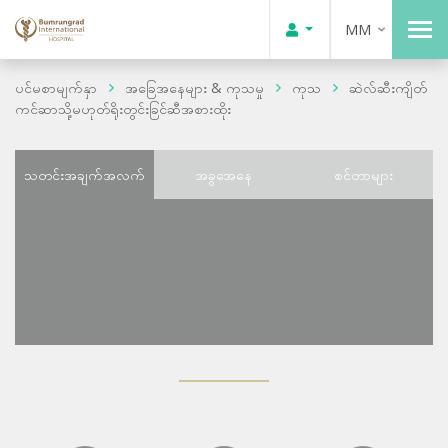
MM
ပင်မစာမျက်နှာ
အခြေအနေများ & ကုသမှု
ကုသ
ဆဲလ်ဆီးကျိတ်
ကင်ဆာသို့မဟုတ်ရိုးတွင်းခြင်ဆီအစားထိုး
သတင်းအချက်အလက်
အခွအေနေ
စင်တာများ