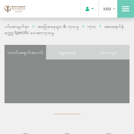
MM
ပင်မစာမျက်နှာ
အခြေအနေများ & ကုသမှု
ကုသ
ဆေးရောင်စုံ
စက္ကူ-Specific လေဆာကုသမှု
သတင်းအချက်အလက်
အခွအေနေ
စင်တာများ