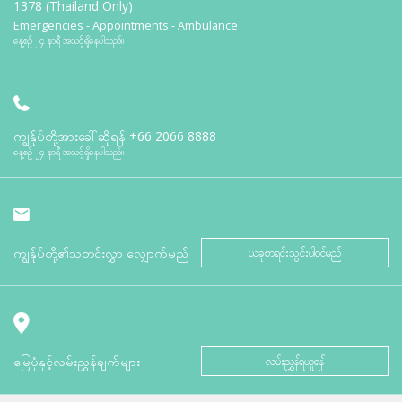
1378 (Thailand Only)
Emergencies - Appointments - Ambulance
နေ့စဉ် ၂၄ နာရီ အသင့်ရှိနေပါသည်။
ကျွန်ုပ်တို့အားခေါ်ဆိုရန်
+66 2066 8888
နေ့စဉ် ၂၄ နာရီ အသင့်ရှိနေပါသည်။
ကျွန်ုပ်တို့၏သတင်းလွှာ လျှောက်မည်
ယခုစာရင်းသွင်းပါဝင်မည်
မြေပုံနှင့်လမ်းညွှန်ချက်များ
လမ်းညွှန်ရယူရန်