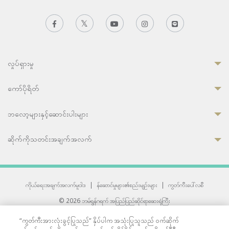
လှုပ်ရှားမှု
ကော်ပိုရိတ်
ဘလော့များနှင့်ဆောင်းပါးများ
ဆိုက်ကိုသတင်းအချက်အလက်
ကိုယ်ရေးအချက်အလက်မူဝါဒ
|
န်ဆောင်မှုများ၏စည်းမျဉ်းများ
|
ကွတ်ကီးပေါ်လစီ
© 2026 ဘမ်ရွန်ဂရက် အပြည်ပြည်ဆိုင်ရာဆေးရုံကြီး
တစ်ဦးကပူးတွဲကော်မရှင်အင်တာနေရှင်နယ် (JCI) အသိအမှတ်ပြုဆေးရုံ
“ကွတ်ကီးအားလုံးခွင့်ပြုသည်” နှိပ်ပါက အသုံးပြုသူသည် ဝက်ဆိုက်
33 Sukhumvit 3, Wattana, Bangkok 10110 Thailand.