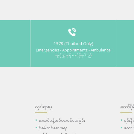
1378 (Thailand Only)
Emergencies - Appointments - Ambulance
နေ့စဉ် ၂၄ နာရီ အသင့်ရှိနေပါသည်။
လှုပ်ရှားမှု
ကော်ပို
စာအုပ်ခန့်အပ်တာဝန်ပေးခြင်း
ရင်းနှ
စုံစမ်းစစ်ဆေးရေး
ကော်