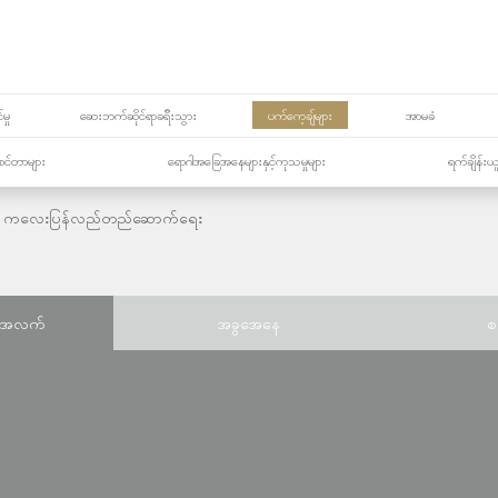
မှု
ဆေးဘက်ဆိုင်ရာခရီးသွား
ပက်ကေ့ချ်များ
အာမခံ
့၏စင်တာများ
ရောဂါအခြေအနေများနှင့်ကုသမှုများ
ရက်ချိန်းယ
ကလေးပြန်လည်တည်ဆောက်ရေး
်အလက်
အခွအေနေ
စ