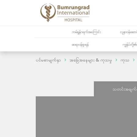
ဘမ်ရွန်ဂရက်အကြောင်း
လူနာဝန်ဆောင်
ဆရာဝန်ရှာရန်
ကျွန်ုပ်တို
ပင်မစာမျက်နှာ
အခြေအနေများ & ကုသမှု
ကုသ
သတင်းအချက