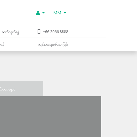
MM
ဆက်သွယ်ရန်
+66 2066 8888
ူရန်
ကျန်းမာရေးစစ်ဆေးခြင်း
င်တာများ