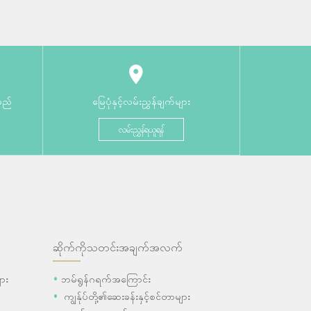
မည်
မြေပုံနှင့်လမ်းညွှန်ချက်များ
လမ်းညွှန်ရယူရန်
ဆိုက်ကိုသတင်းအချက်အလက်
ား
ဘမ်ရွန်ဂရက်အကြောင်း
ကျွန်ုပ်တို့၏ဆေးခန်းနှင့်စင်တာများ