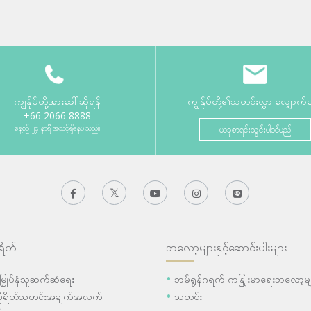
ကျွန်ုပ်တို့အားခေါ်ဆိုရန်
ကျွန်ုပ်တို့၏သတင်းလွှာ လျှောက်
+66 2066 8888
နေ့စဉ် ၂၄ နာရီ အသင့်ရှိနေပါသည်။
ယခုစာရင်းသွင်းပါဝင်မည်
ရိတ်
ဘလော့များနှင့်ဆောင်းပါးများ
ီးမြှုပ်နှံသူဆက်ဆံရေး
ဘမ်ရွန်ဂရက် ကနျြးမာရေးဘလော့မျ
ပိုရိတ်သတင်းအချက်အလက်
သတင်း