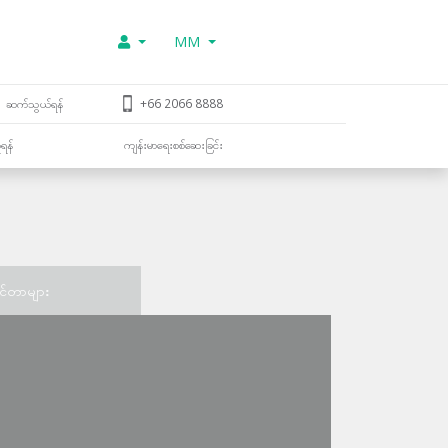
MM
ဆက်သွယ်ရန်
+66 2066 8888
ူရန်
ကျန်းမာရေးစစ်ဆေးခြင်း
င်တာများ