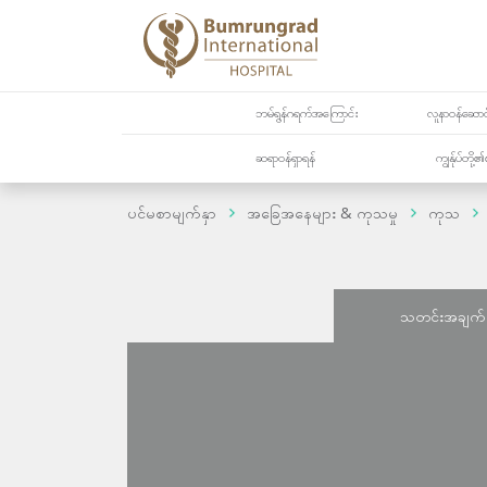
ဘမ်ရွန်ဂရက်အကြောင်း
လူနာဝန်ဆောင်
ဆရာဝန်ရှာရန်
ကျွန်ုပ်တို
ပင်မစာမျက်နှာ
အခြေအနေများ & ကုသမှု
ကုသ
သတင်းအချက