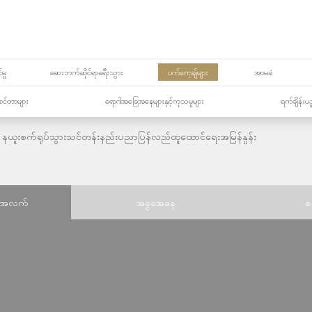
မှု
ဆေးဘက်ဆိုင်ရာခရီးသွား
ပက်ကေ့ချ်များ
အာမခံ
့၏စင်တာများ
ရောဂါအခြေအနေများနှင့်ကုသမှုများ
ရက်ချိန်းယ
နယူးစက်ရုပ်သွားသင်တန်းနည်းပညာပြန်လည်ထူထောင်ရေးအမြန်နှုန်း
်အလက်
အခွအေနေ
စ