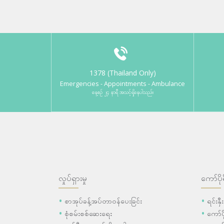
1378 (Thailand Only)
Emergencies - Appointments - Ambulance
နေ့စဉ် ၂၄ နာရီ အသင့်ရှိနေပါသည်။
လှုပ်ရှားမှု
ကော်ပို
စာအုပ်ခန့်အပ်တာဝန်ပေးခြင်း
ရင်းနှ
စုံစမ်းစစ်ဆေးရေး
ကော်