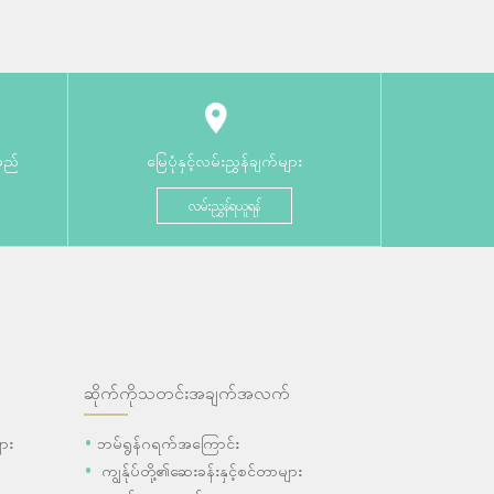
မည်
မြေပုံနှင့်လမ်းညွှန်ချက်များ
လမ်းညွှန်ရယူရန်
ဆိုက်ကိုသတင်းအချက်အလက်
ား
ဘမ်ရွန်ဂရက်အကြောင်း
ကျွန်ုပ်တို့၏ဆေးခန်းနှင့်စင်တာများ