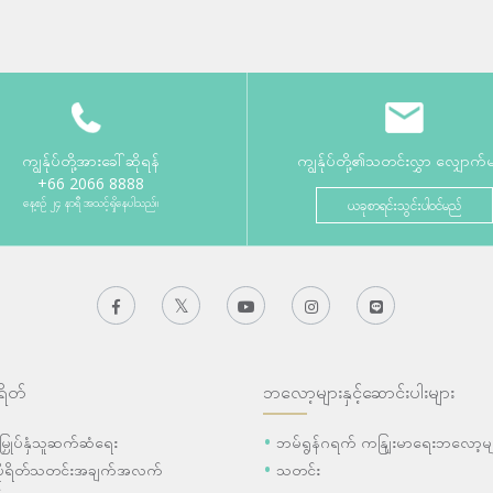
ကျွန်ုပ်တို့အားခေါ်ဆိုရန်
ကျွန်ုပ်တို့၏သတင်းလွှာ လျှောက်
+66 2066 8888
နေ့စဉ် ၂၄ နာရီ အသင့်ရှိနေပါသည်။
ယခုစာရင်းသွင်းပါဝင်မည်
ရိတ်
ဘလော့များနှင့်ဆောင်းပါးများ
ီးမြှုပ်နှံသူဆက်ဆံရေး
ဘမ်ရွန်ဂရက် ကနျြးမာရေးဘလော့မျ
ပိုရိတ်သတင်းအချက်အလက်
သတင်း