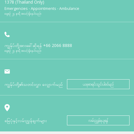
1378 (Thailand Only)
Emergencies - Appointments - Ambulance
နေ့စဉ် ၂၄ နာရီ အသင့်ရှိနေပါသည်။
ကျွန်ုပ်တို့အားခေါ်ဆိုရန်
+66 2066 8888
နေ့စဉ် ၂၄ နာရီ အသင့်ရှိနေပါသည်။
ကျွန်ုပ်တို့၏သတင်းလွှာ လျှောက်မည်
ယခုစာရင်းသွင်းပါဝင်မည်
မြေပုံနှင့်လမ်းညွှန်ချက်များ
လမ်းညွှန်ရယူရန်