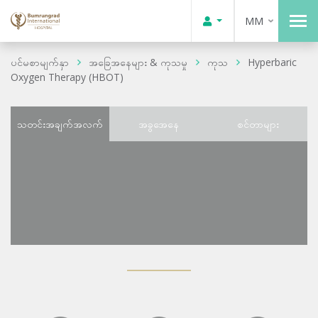
MM
ပင်မစာမျက်နှာ
အခြေအနေများ & ကုသမှု
ကုသ
Hyperbaric
Oxygen Therapy (HBOT)
သတင်းအချက်အလက်
အခွအေနေ
စင်တာများ