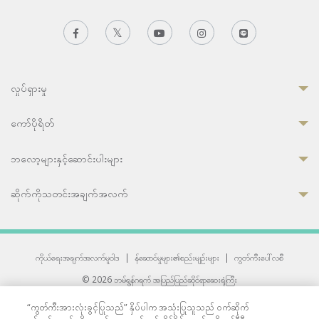
လှုပ်ရှားမှု
ကော်ပိုရိတ်
ဘလော့များနှင့်ဆောင်းပါးများ
ဆိုက်ကိုသတင်းအချက်အလက်
ကိုယ်ရေးအချက်အလက်မူဝါဒ
|
န်ဆောင်မှုများ၏စည်းမျဉ်းများ
|
ကွတ်ကီးပေါ်လစီ
© 2026 ဘမ်ရွန်ဂရက် အပြည်ပြည်ဆိုင်ရာဆေးရုံကြီး
တစ်ဦးကပူးတွဲကော်မရှင်အင်တာနေရှင်နယ် (JCI) အသိအမှတ်ပြုဆေးရုံ
“ကွတ်ကီးအားလုံးခွင့်ပြုသည်” နှိပ်ပါက အသုံးပြုသူသည် ဝက်ဆိုက်
33 Sukhumvit 3, Wattana, Bangkok 10110 Thailand.