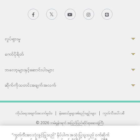
လှုပ်ရှားမှု
ကော်ပိုရိတ်
ဘလော့များနှင့်ဆောင်းပါးများ
ဆိုက်ကိုသတင်းအချက်အလက်
ကိုယ်ရေးအချက်အလက်မူဝါဒ
|
န်ဆောင်မှုများ၏စည်းမျဉ်းများ
|
ကွတ်ကီးပေါ်လစီ
© 2026 ဘမ်ရွန်ဂရက် အပြည်ပြည်ဆိုင်ရာဆေးရုံကြီး
တစ်ဦးကပူးတွဲကော်မရှင်အင်တာနေရှင်နယ် (JCI) အသိအမှတ်ပြုဆေးရုံ
“ကွတ်ကီးအားလုံးခွင့်ပြုသည်” နှိပ်ပါက အသုံးပြုသူသည် ဝက်ဆိုက်
33 Sukhumvit 3, Wattana, Bangkok 10110 Thailand.