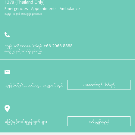
1378 (Thailand Only)
Emergencies - Appointments - Ambulance
နေ့စဉ် ၂၄ နာရီ အသင့်ရှိနေပါသည်။
ကျွန်ုပ်တို့အားခေါ်ဆိုရန်
+66 2066 8888
နေ့စဉ် ၂၄ နာရီ အသင့်ရှိနေပါသည်။
ကျွန်ုပ်တို့၏သတင်းလွှာ လျှောက်မည်
ယခုစာရင်းသွင်းပါဝင်မည်
မြေပုံနှင့်လမ်းညွှန်ချက်များ
လမ်းညွှန်ရယူရန်