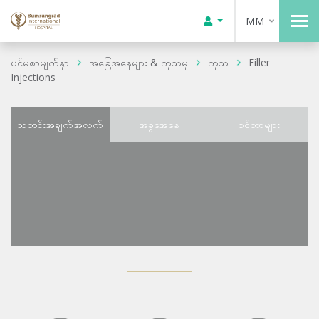
MM
ပင်မစာမျက်နှာ
အခြေအနေများ & ကုသမှု
ကုသ
Filler
Injections
သတင်းအချက်အလက်
အခွအေနေ
စင်တာများ