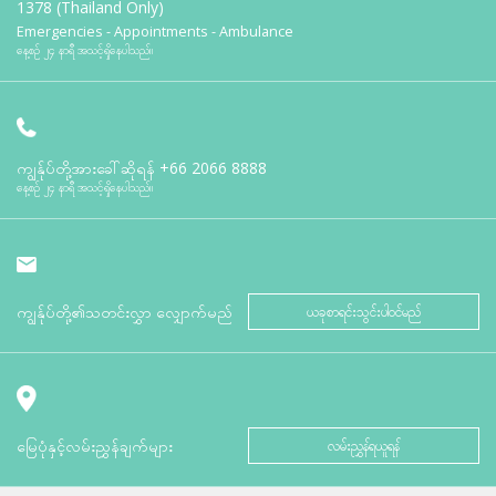
1378 (Thailand Only)
Emergencies - Appointments - Ambulance
နေ့စဉ် ၂၄ နာရီ အသင့်ရှိနေပါသည်။
ကျွန်ုပ်တို့အားခေါ်ဆိုရန်
+66 2066 8888
နေ့စဉ် ၂၄ နာရီ အသင့်ရှိနေပါသည်။
ကျွန်ုပ်တို့၏သတင်းလွှာ လျှောက်မည်
ယခုစာရင်းသွင်းပါဝင်မည်
မြေပုံနှင့်လမ်းညွှန်ချက်များ
လမ်းညွှန်ရယူရန်