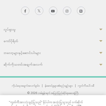
လှုပ်ရှားမှု
ကော်ပိုရိတ်
ဘလော့များနှင့်ဆောင်းပါးများ
ဆိုက်ကိုသတင်းအချက်အလက်
ကိုယ်ရေးအချက်အလက်မူဝါဒ
|
န်ဆောင်မှုများ၏စည်းမျဉ်းများ
|
ကွတ်ကီးပေါ်လစီ
© 2026 ဘမ်ရွန်ဂရက် အပြည်ပြည်ဆိုင်ရာဆေးရုံကြီး
တစ်ဦးကပူးတွဲကော်မရှင်အင်တာနေရှင်နယ် (JCI) အသိအမှတ်ပြုဆေးရုံ
“ကွတ်ကီးအားလုံးခွင့်ပြုသည်” နှိပ်ပါက အသုံးပြုသူသည် ဝက်ဆိုက်
33 Sukhumvit 3, Wattana, Bangkok 10110 Thailand.