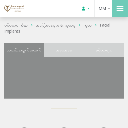
MM
ပင်မစာမျက်နှာ
အခြေအနေများ & ကုသမှု
ကုသ
Facial
Implants
သတင်းအချက်အလက်
အခွအေနေ
စင်တာများ