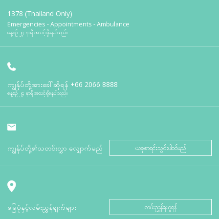
1378 (Thailand Only)
Emergencies - Appointments - Ambulance
နေ့စဉ် ၂၄ နာရီ အသင့်ရှိနေပါသည်။
ကျွန်ုပ်တို့အားခေါ်ဆိုရန်
+66 2066 8888
နေ့စဉ် ၂၄ နာရီ အသင့်ရှိနေပါသည်။
ကျွန်ုပ်တို့၏သတင်းလွှာ လျှောက်မည်
ယခုစာရင်းသွင်းပါဝင်မည်
မြေပုံနှင့်လမ်းညွှန်ချက်များ
လမ်းညွှန်ရယူရန်