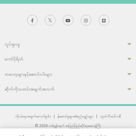
လှုပ်ရှားမှု
ကော်ပိုရိတ်
ဘလော့များနှင့်ဆောင်းပါးများ
ဆိုက်ကိုသတင်းအချက်အလက်
ကိုယ်ရေးအချက်အလက်မူဝါဒ
|
န်ဆောင်မှုများ၏စည်းမျဉ်းများ
|
ကွတ်ကီးပေါ်လစီ
© 2026 ဘမ်ရွန်ဂရက် အပြည်ပြည်ဆိုင်ရာဆေးရုံကြီး
တစ်ဦးကပူးတွဲကော်မရှင်အင်တာနေရှင်နယ် (JCI) အသိအမှတ်ပြုဆေးရုံ