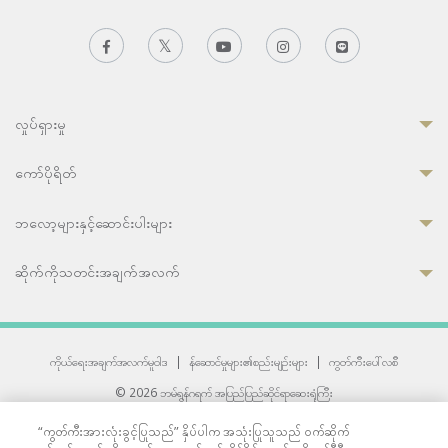
လှုပ်ရှားမှု
ကော်ပိုရိတ်
ဘလော့များနှင့်ဆောင်းပါးများ
ဆိုက်ကိုသတင်းအချက်အလက်
ကိုယ်ရေးအချက်အလက်မူဝါဒ
|
န်ဆောင်မှုများ၏စည်းမျဉ်းများ
|
ကွတ်ကီးပေါ်လစီ
© 2026 ဘမ်ရွန်ဂရက် အပြည်ပြည်ဆိုင်ရာဆေးရုံကြီး
တစ်ဦးကပူးတွဲကော်မရှင်အင်တာနေရှင်နယ် (JCI) အသိအမှတ်ပြုဆေးရုံ
“ကွတ်ကီးအားလုံးခွင့်ပြုသည်” နှိပ်ပါက အသုံးပြုသူသည် ဝက်ဆိုက်
33 Sukhumvit 3, Wattana, Bangkok 10110 Thailand.