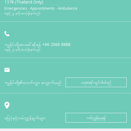
1378 (Thailand Only)
Emergencies - Appointments - Ambulance
နေ့စဉ် ၂၄ နာရီ အသင့်ရှိနေပါသည်။
ကျွန်ုပ်တို့အားခေါ်ဆိုရန်
+66 2066 8888
နေ့စဉ် ၂၄ နာရီ အသင့်ရှိနေပါသည်။
ကျွန်ုပ်တို့၏သတင်းလွှာ လျှောက်မည်
ယခုစာရင်းသွင်းပါဝင်မည်
မြေပုံနှင့်လမ်းညွှန်ချက်များ
လမ်းညွှန်ရယူရန်