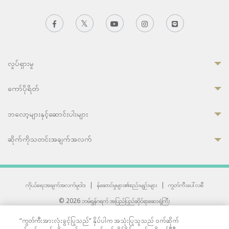
လှုပ်ရှားမှု
ကော်ပိုရိတ်
ဘလော့များနှင့်ဆောင်းပါးများ
ဆိုက်ကိုသတင်းအချက်အလက်
ကိုယ်ရေးအချက်အလက်မူဝါဒ
|
န်ဆောင်မှုများ၏စည်းမျဉ်းများ
|
ကွတ်ကီးပေါ်လစီ
© 2026 ဘမ်ရွန်ဂရက် အပြည်ပြည်ဆိုင်ရာဆေးရုံကြီး
တစ်ဦးကပူးတွဲကော်မရှင်အင်တာနေရှင်နယ် (JCI) အသိအမှတ်ပြုဆေးရုံ
“ကွတ်ကီးအားလုံးခွင့်ပြုသည်” နှိပ်ပါက အသုံးပြုသူသည် ဝက်ဆိုက်
33 Sukhumvit 3, Wattana, Bangkok 10110 Thailand.