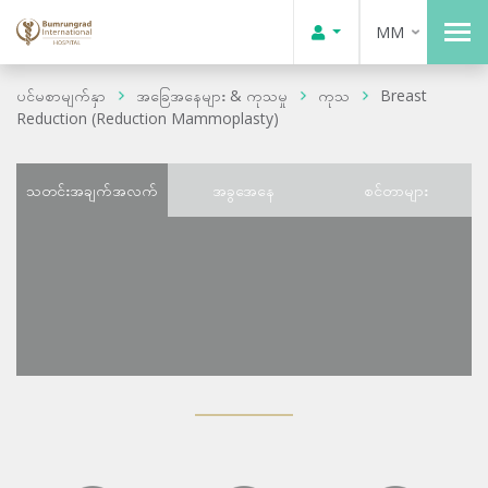
MM
ပင်မစာမျက်နှာ
အခြေအနေများ & ကုသမှု
ကုသ
Breast
Reduction (Reduction Mammoplasty)
သတင်းအချက်အလက်
အခွအေနေ
စင်တာများ