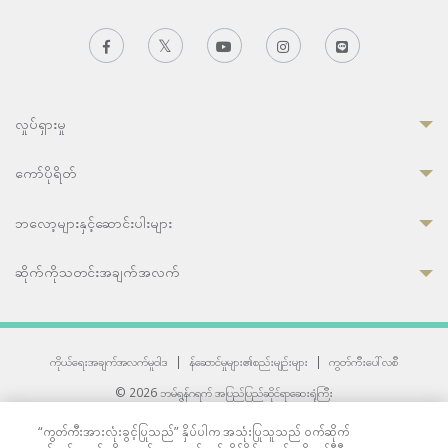
လှုပ်ရှားမှု
ကော်ပိုရိတ်
ဘလော့များနှင့်ဆောင်းပါးများ
ဆိုက်ကိုသတင်းအချက်အလက်
ကိုယ်ရေးအချက်အလက်မူဝါဒ
|
န်ဆောင်မှုများ၏စည်းမျဉ်းများ
|
ကွတ်ကီးပေါ်လစီ
© 2026 ဘမ်ရွန်ဂရက် အပြည်ပြည်ဆိုင်ရာဆေးရုံကြီး
တစ်ဦးကပူးတွဲကော်မရှင်အင်တာနေရှင်နယ် (JCI) အသိအမှတ်ပြုဆေးရုံ
“ကွတ်ကီးအားလုံးခွင့်ပြုသည်” နှိပ်ပါက အသုံးပြုသူသည် ဝက်ဆိုက်
33 Sukhumvit 3, Wattana, Bangkok 10110 Thailand.