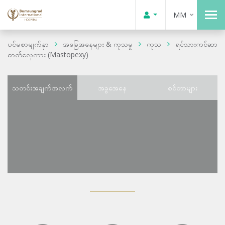
MM
ပင်မစာမျက်နှာ
အခြေအနေများ & ကုသမှု
ကုသ
ရင်သားကင်ဆာ
ဓာတ်လှေကား (Mastopexy)
သတင်းအချက်အလက်
အခွအေနေ
စင်တာများ