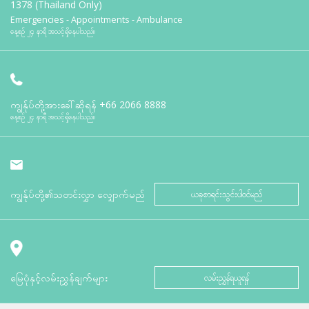
1378 (Thailand Only)
Emergencies - Appointments - Ambulance
နေ့စဉ် ၂၄ နာရီ အသင့်ရှိနေပါသည်။
ကျွန်ုပ်တို့အားခေါ်ဆိုရန်
+66 2066 8888
နေ့စဉ် ၂၄ နာရီ အသင့်ရှိနေပါသည်။
ကျွန်ုပ်တို့၏သတင်းလွှာ လျှောက်မည်
ယခုစာရင်းသွင်းပါဝင်မည်
မြေပုံနှင့်လမ်းညွှန်ချက်များ
လမ်းညွှန်ရယူရန်