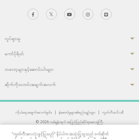
လှုပ်ရှားမှု
ကော်ပိုရိတ်
ဘလော့များနှင့်ဆောင်းပါးများ
ဆိုက်ကိုသတင်းအချက်အလက်
ကိုယ်ရေးအချက်အလက်မူဝါဒ
|
န်ဆောင်မှုများ၏စည်းမျဉ်းများ
|
ကွတ်ကီးပေါ်လစီ
© 2026 ဘမ်ရွန်ဂရက် အပြည်ပြည်ဆိုင်ရာဆေးရုံကြီး
တစ်ဦးကပူးတွဲကော်မရှင်အင်တာနေရှင်နယ် (JCI) အသိအမှတ်ပြုဆေးရုံ
“ကွတ်ကီးအားလုံးခွင့်ပြုသည်” နှိပ်ပါက အသုံးပြုသူသည် ဝက်ဆိုက်
33 Sukhumvit 3, Wattana, Bangkok 10110 Thailand.