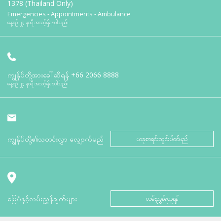
1378 (Thailand Only)
Emergencies - Appointments - Ambulance
နေ့စဉ် ၂၄ နာရီ အသင့်ရှိနေပါသည်။
ကျွန်ုပ်တို့အားခေါ်ဆိုရန်
+66 2066 8888
နေ့စဉ် ၂၄ နာရီ အသင့်ရှိနေပါသည်။
ကျွန်ုပ်တို့၏သတင်းလွှာ လျှောက်မည်
ယခုစာရင်းသွင်းပါဝင်မည်
မြေပုံနှင့်လမ်းညွှန်ချက်များ
လမ်းညွှန်ရယူရန်