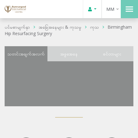
MM
ပင်မစာမျက်နှာ
အခြေအနေများ & ကုသမှု
ကုသ
Birmingham
Hip Resurfacing Surgery
သတင်းအချက်အလက်
အခွအေနေ
စင်တာများ