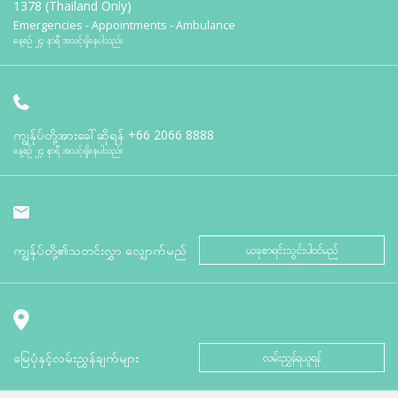
1378 (Thailand Only)
Emergencies - Appointments - Ambulance
နေ့စဉ် ၂၄ နာရီ အသင့်ရှိနေပါသည်။
ကျွန်ုပ်တို့အားခေါ်ဆိုရန်
+66 2066 8888
နေ့စဉ် ၂၄ နာရီ အသင့်ရှိနေပါသည်။
ကျွန်ုပ်တို့၏သတင်းလွှာ လျှောက်မည်
ယခုစာရင်းသွင်းပါဝင်မည်
မြေပုံနှင့်လမ်းညွှန်ချက်များ
လမ်းညွှန်ရယူရန်