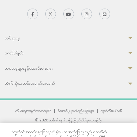
လှုပ်ရှားမှု
ကော်ပိုရိတ်
ဘလော့များနှင့်ဆောင်းပါးများ
ဆိုက်ကိုသတင်းအချက်အလက်
ကိုယ်ရေးအချက်အလက်မူဝါဒ
|
န်ဆောင်မှုများ၏စည်းမျဉ်းများ
|
ကွတ်ကီးပေါ်လစီ
© 2026 ဘမ်ရွန်ဂရက် အပြည်ပြည်ဆိုင်ရာဆေးရုံကြီး
တစ်ဦးကပူးတွဲကော်မရှင်အင်တာနေရှင်နယ် (JCI) အသိအမှတ်ပြုဆေးရုံ
“ကွတ်ကီးအားလုံးခွင့်ပြုသည်” နှိပ်ပါက အသုံးပြုသူသည် ဝက်ဆိုက်
33 Sukhumvit 3, Wattana, Bangkok 10110 Thailand.