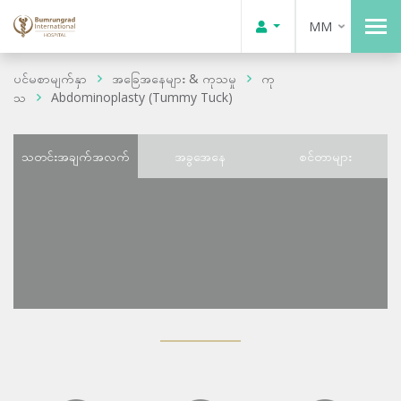
MM
ပင်မစာမျက်နှာ
အခြေအနေများ & ကုသမှု
ကု
သ
Abdominoplasty (Tummy Tuck)
သတင်းအချက်အလက်
အခွအေနေ
စင်တာများ