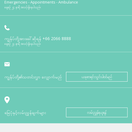
Emergencies - Appointments - Ambulance
နေ့စဉ် ၂၄ နာရီ အသင့်ရှိနေပါသည်။
ကျွန်ုပ်တို့အားခေါ်ဆိုရန်
+66 2066 8888
နေ့စဉ် ၂၄ နာရီ အသင့်ရှိနေပါသည်။
ကျွန်ုပ်တို့၏သတင်းလွှာ လျှောက်မည်
ယခုစာရင်းသွင်းပါဝင်မည်
မြေပုံနှင့်လမ်းညွှန်ချက်များ
လမ်းညွှန်ရယူရန်