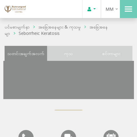
MM
ပင်မစာမျက်နှာ
အခြေအနေများ & ကုသမှု
အခြေအနေ
မျာ
Seborrheic Keratosis
သတင်းအချက်အလက်
ကုသ
စင်တာများ