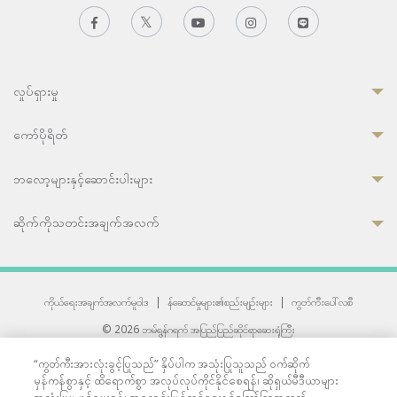
လှုပ်ရှားမှု
ကော်ပိုရိတ်
ဘလော့များနှင့်ဆောင်းပါးများ
ဆိုက်ကိုသတင်းအချက်အလက်
ကိုယ်ရေးအချက်အလက်မူဝါဒ
|
န်ဆောင်မှုများ၏စည်းမျဉ်းများ
|
ကွတ်ကီးပေါ်လစီ
© 2026 ဘမ်ရွန်ဂရက် အပြည်ပြည်ဆိုင်ရာဆေးရုံကြီး
တစ်ဦးကပူးတွဲကော်မရှင်အင်တာနေရှင်နယ် (JCI) အသိအမှတ်ပြုဆေးရုံ
“ကွတ်ကီးအားလုံးခွင့်ပြုသည်” နှိပ်ပါက အသုံးပြုသူသည် ဝက်ဆိုက်
33 Sukhumvit 3, Wattana, Bangkok 10110 Thailand.
မှန်ကန်စွာနှင့် ထိရောက်စွာ အလုပ်လုပ်ကိုင်နိုင်စေရန်၊ ဆိုရှယ်မီဒီယာများ
All rights reserved.