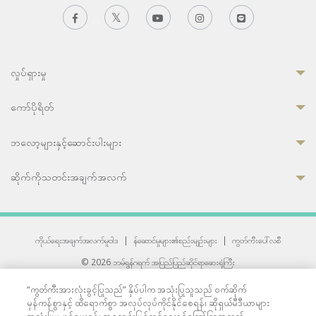
လှုပ်ရှားမှု
ကော်ပိုရိတ်
ဘလော့များနှင့်ဆောင်းပါးများ
ဆိုက်ကိုသတင်းအချက်အလက်
ကိုယ်ရေးအချက်အလက်မူဝါဒ
|
န်ဆောင်မှုများ၏စည်းမျဉ်းများ
|
ကွတ်ကီးပေါ်လစီ
© 2026 ဘမ်ရွန်ဂရက် အပြည်ပြည်ဆိုင်ရာဆေးရုံကြီး
တစ်ဦးကပူးတွဲကော်မရှင်အင်တာနေရှင်နယ် (JCI) အသိအမှတ်ပြုဆေးရုံ
“ကွတ်ကီးအားလုံးခွင့်ပြုသည်” နှိပ်ပါက အသုံးပြုသူသည် ဝက်ဆိုက်
33 Sukhumvit 3, Wattana, Bangkok 10110 Thailand.
မှန်ကန်စွာနှင့် ထိရောက်စွာ အလုပ်လုပ်ကိုင်နိုင်စေရန်၊ ဆိုရှယ်မီဒီယာများ
All rights reserved.