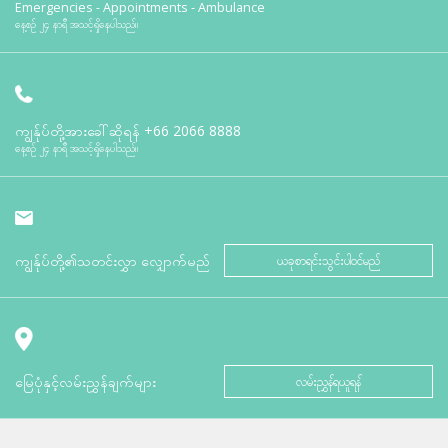
Emergencies - Appointments - Ambulance
နေ့စဉ် ၂၄ နာရီ အသင့်ရှိနေပါသည်။
ကျွန်ုပ်တို့အားခေါ်ဆိုရန်
+66 2066 8888
နေ့စဉ် ၂၄ နာရီ အသင့်ရှိနေပါသည်။
ကျွန်ုပ်တို့၏သတင်းလွှာ လျှောက်မည်
ယခုစာရင်းသွင်းပါဝင်မည်
မြေပုံနှင့်လမ်းညွှန်ချက်များ
လမ်းညွှန်ရယူရန်