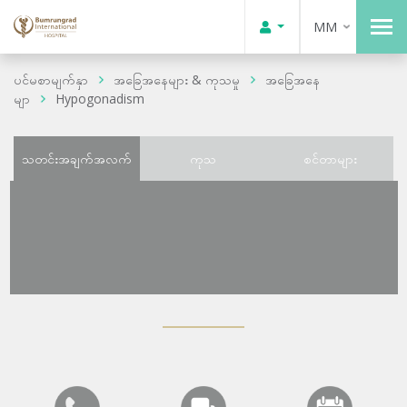
MM
ပင်မစာမျက်နှာ
အခြေအနေများ & ကုသမှု
အခြေအနေ
မျာ
Hypogonadism
သတင်းအချက်အလက်
ကုသ
စင်တာများ