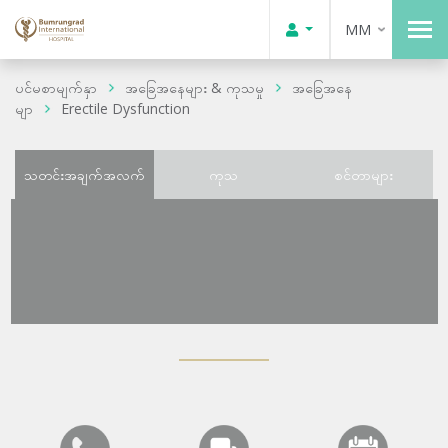
MM
ပင်မစာမျက်နှာ
အခြေအနေများ & ကုသမှု
အခြေအနေ
မျာ
Erectile Dysfunction
သတင်းအချက်အလက်
ကုသ
စင်တာများ