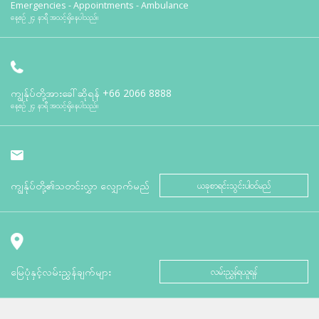
Emergencies - Appointments - Ambulance
နေ့စဉ် ၂၄ နာရီ အသင့်ရှိနေပါသည်။
ကျွန်ုပ်တို့အားခေါ်ဆိုရန်
+66 2066 8888
နေ့စဉ် ၂၄ နာရီ အသင့်ရှိနေပါသည်။
ကျွန်ုပ်တို့၏သတင်းလွှာ လျှောက်မည်
ယခုစာရင်းသွင်းပါဝင်မည်
မြေပုံနှင့်လမ်းညွှန်ချက်များ
လမ်းညွှန်ရယူရန်