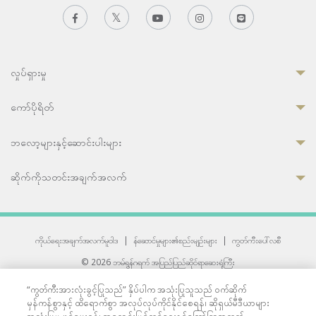
လှုပ်ရှားမှု
ကော်ပိုရိတ်
ဘလော့များနှင့်ဆောင်းပါးများ
ဆိုက်ကိုသတင်းအချက်အလက်
ကိုယ်ရေးအချက်အလက်မူဝါဒ
|
န်ဆောင်မှုများ၏စည်းမျဉ်းများ
|
ကွတ်ကီးပေါ်လစီ
© 2026 ဘမ်ရွန်ဂရက် အပြည်ပြည်ဆိုင်ရာဆေးရုံကြီး
တစ်ဦးကပူးတွဲကော်မရှင်အင်တာနေရှင်နယ် (JCI) အသိအမှတ်ပြုဆေးရုံ
“ကွတ်ကီးအားလုံးခွင့်ပြုသည်” နှိပ်ပါက အသုံးပြုသူသည် ဝက်ဆိုက်
33 Sukhumvit 3, Wattana, Bangkok 10110 Thailand.
မှန်ကန်စွာနှင့် ထိရောက်စွာ အလုပ်လုပ်ကိုင်နိုင်စေရန်၊ ဆိုရှယ်မီဒီယာများ
All rights reserved.