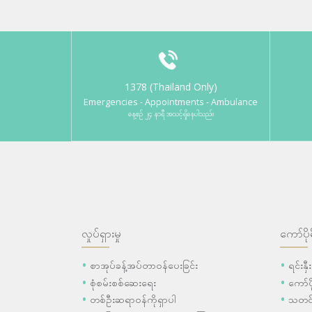
1378 (Thailand Only)
Emergencies - Appointments - Ambulance
နေ့စဉ် ၂၄ နာရီ အသင့်ရှိနေပါသည်။
လှုပ်ရှားမှု
ကော်ပို
စာအုပ်ခန့်အပ်တာဝန်ပေးခြင်း
ရင်းနှ
စုံစမ်းစစ်ဆေးရေး
ကော်
တစ်ဦးဆရာဝန်ကိုရှာပါ
သတင်