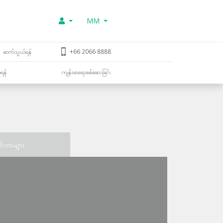
MM
ဆက်သွယ်ရန်
+66 2066 8888
ူရန်
ကျန်းမာရေးစစ်ဆေးခြင်း
င်တာများ