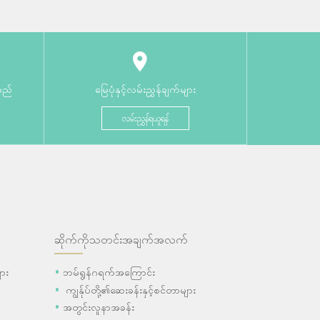
မည်
မြေပုံနှင့်လမ်းညွှန်ချက်များ
လမ်းညွှန်ရယူရန်
ဆိုက်ကိုသတင်းအချက်အလက်
ား
ဘမ်ရွန်ဂရက်အကြောင်း
ကျွန်ုပ်တို့၏ဆေးခန်းနှင့်စင်တာများ
အတွင်းလူနာအခန်း