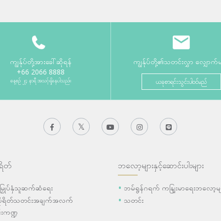
ကျွန်ုပ်တို့အားခေါ်ဆိုရန်
ကျွန်ုပ်တို့၏သတင်းလွှာ လျှောက်
+66 2066 8888
နေ့စဉ် ၂၄ နာရီ အသင့်ရှိနေပါသည်။
ယခုစာရင်းသွင်းပါဝင်မည်
ရိတ်
ဘလော့များနှင့်ဆောင်းပါးများ
ီးမြှုပ်နှံသူဆက်ဆံရေး
ဘမ်ရွန်ဂရက် ကနျြးမာရေးဘလော့မျ
ပိုရိတ်သတင်းအချက်အလက်
သတင်း
းကဏ္ဍ