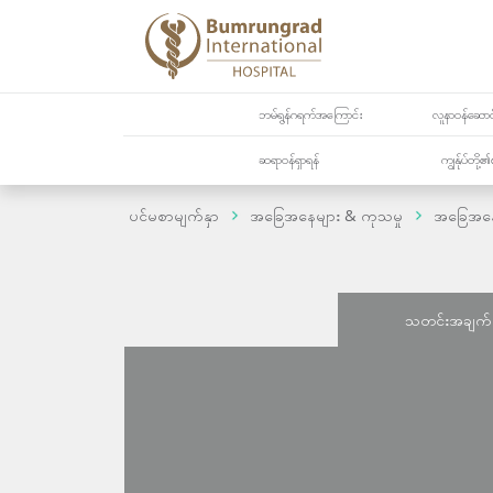
ဘမ်ရွန်ဂရက်အကြောင်း
လူနာဝန်ဆောင်
ဆရာဝန်ရှာရန်
ကျွန်ုပ်တို
ပင်မစာမျက်နှာ
အခြေအနေများ & ကုသမှု
အခြေအန
သတင်းအချက