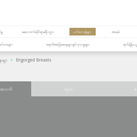
မှု
ဆေးဘက်ဆိုင်ရာခရီးသွား
ပက်ကေ့ချ်များ
အာမခံ
့၏စင်တာများ
ရောဂါအခြေအနေများနှင့်ကုသမှုများ
ရက်ချိန်းယ
ေမျာ
Engorged Breasts
်အလက်
ကုသ
စ