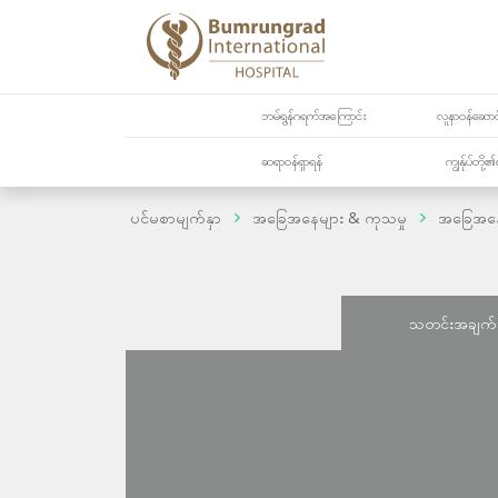
ဘမ်ရွန်ဂရက်အကြောင်း
လူနာဝန်ဆောင်
ဆရာဝန်ရှာရန်
ကျွန်ုပ်တို
ပင်မစာမျက်နှာ
အခြေအနေများ & ကုသမှု
အခြေအန
သတင်းအချက