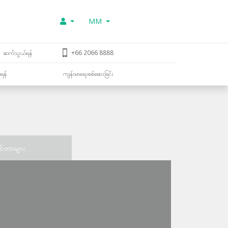
MM
ဆက်သွယ်ရန်
+66 2066 8888
ူရန်
ကျန်းမာရေးစစ်ဆေးခြင်း
င်တာများ