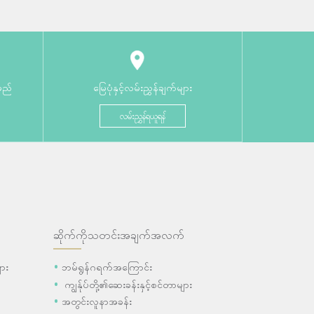
မည်
မြေပုံနှင့်လမ်းညွှန်ချက်များ
လမ်းညွှန်ရယူရန်
ဆိုက်ကိုသတင်းအချက်အလက်
ား
ဘမ်ရွန်ဂရက်အကြောင်း
ကျွန်ုပ်တို့၏ဆေးခန်းနှင့်စင်တာများ
အတွင်းလူနာအခန်း