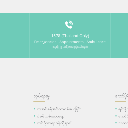
1378 (Thailand Only)
Emergencies - Appointments - Ambulance
နေ့စဉ် ၂၄ နာရီ အသင့်ရှိနေပါသည်။
လှုပ်ရှားမှု
ကော်ပို
စာအုပ်ခန့်အပ်တာဝန်ပေးခြင်း
ရင်းနှ
စုံစမ်းစစ်ဆေးရေး
ကော်
တစ်ဦးဆရာဝန်ကိုရှာပါ
သတင်