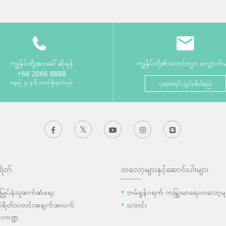
ကျွန်ုပ်တို့အားခေါ်ဆိုရန်
ကျွန်ုပ်တို့၏သတင်းလွှာ လျှောက်
+66 2066 8888
နေ့စဉ် ၂၄ နာရီ အသင့်ရှိနေပါသည်။
ယခုစာရင်းသွင်းပါဝင်မည်
ရိတ်
ဘလော့များနှင့်ဆောင်းပါးများ
ီးမြှုပ်နှံသူဆက်ဆံရေး
ဘမ်ရွန်ဂရက် ကနျြးမာရေးဘလော့မျ
ပိုရိတ်သတင်းအချက်အလက်
သတင်း
းကဏ္ဍ