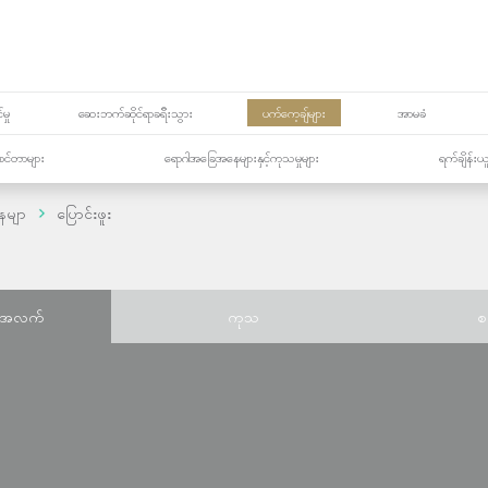
မှု
ဆေးဘက်ဆိုင်ရာခရီးသွား
ပက်ကေ့ချ်များ
အာမခံ
့၏စင်တာများ
ရောဂါအခြေအနေများနှင့်ကုသမှုများ
ရက်ချိန်းယ
ေမျာ
ပြောင်းဖူး
်အလက်
ကုသ
စ