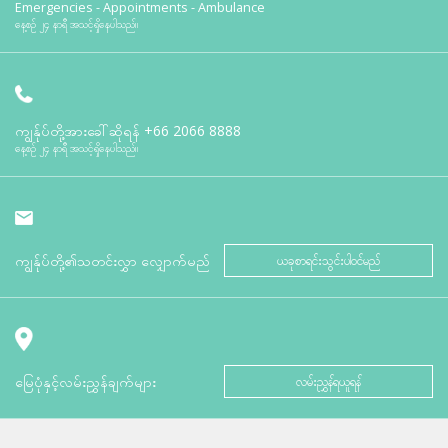
Emergencies - Appointments - Ambulance
နေ့စဉ် ၂၄ နာရီ အသင့်ရှိနေပါသည်။
ကျွန်ုပ်တို့အားခေါ်ဆိုရန်
+66 2066 8888
နေ့စဉ် ၂၄ နာရီ အသင့်ရှိနေပါသည်။
ကျွန်ုပ်တို့၏သတင်းလွှာ လျှောက်မည်
ယခုစာရင်းသွင်းပါဝင်မည်
မြေပုံနှင့်လမ်းညွှန်ချက်များ
လမ်းညွှန်ရယူရန်