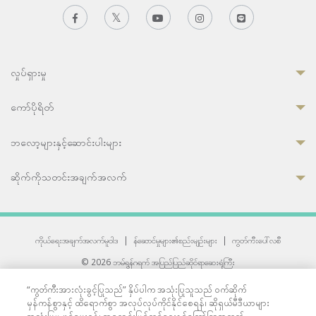
လှုပ်ရှားမှု
ကော်ပိုရိတ်
ဘလော့များနှင့်ဆောင်းပါးများ
ဆိုက်ကိုသတင်းအချက်အလက်
ကိုယ်ရေးအချက်အလက်မူဝါဒ
|
န်ဆောင်မှုများ၏စည်းမျဉ်းများ
|
ကွတ်ကီးပေါ်လစီ
© 2026 ဘမ်ရွန်ဂရက် အပြည်ပြည်ဆိုင်ရာဆေးရုံကြီး
တစ်ဦးကပူးတွဲကော်မရှင်အင်တာနေရှင်နယ် (JCI) အသိအမှတ်ပြုဆေးရုံ
“ကွတ်ကီးအားလုံးခွင့်ပြုသည်” နှိပ်ပါက အသုံးပြုသူသည် ဝက်ဆိုက်
33 Sukhumvit 3, Wattana, Bangkok 10110 Thailand.
မှန်ကန်စွာနှင့် ထိရောက်စွာ အလုပ်လုပ်ကိုင်နိုင်စေရန်၊ ဆိုရှယ်မီဒီယာများ
All rights reserved.