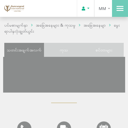
MM
ပင်မစာမျက်နှာ
အခြေအနေများ & ကုသမှု
အခြေအနေမျာ
မွေး
ရာပါနှလုံးချွတ်ယွင်း
သတင်းအချက်အလက်
ကုသ
စင်တာများ