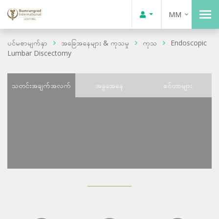
MM
ပင်မစာမျက်နှာ
အခြေအနေများ & ကုသမှု
ကုသ
Endoscopic
Lumbar Discectomy
သတင်းအချက်အလက်
အခွအေနေ
စင်တာများ