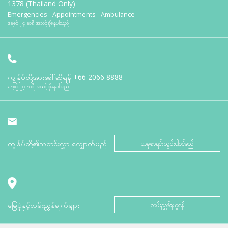
1378 (Thailand Only)
Emergencies - Appointments - Ambulance
နေ့စဉ် ၂၄ နာရီ အသင့်ရှိနေပါသည်။
ကျွန်ုပ်တို့အားခေါ်ဆိုရန်
+66 2066 8888
နေ့စဉ် ၂၄ နာရီ အသင့်ရှိနေပါသည်။
ကျွန်ုပ်တို့၏သတင်းလွှာ လျှောက်မည်
ယခုစာရင်းသွင်းပါဝင်မည်
မြေပုံနှင့်လမ်းညွှန်ချက်များ
လမ်းညွှန်ရယူရန်