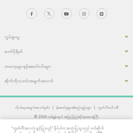
လှုပ်ရှားမှု
ကော်ပိုရိတ်
ဘလော့များနှင့်ဆောင်းပါးများ
ဆိုက်ကိုသတင်းအချက်အလက်
ကိုယ်ရေးအချက်အလက်မူဝါဒ
|
န်ဆောင်မှုများ၏စည်းမျဉ်းများ
|
ကွတ်ကီးပေါ်လစီ
© 2026 ဘမ်ရွန်ဂရက် အပြည်ပြည်ဆိုင်ရာဆေးရုံကြီး
တစ်ဦးကပူးတွဲကော်မရှင်အင်တာနေရှင်နယ် (JCI) အသိအမှတ်ပြုဆေးရုံ
“ကွတ်ကီးအားလုံးခွင့်ပြုသည်” နှိပ်ပါက အသုံးပြုသူသည် ဝက်ဆိုက်
33 Sukhumvit 3, Wattana, Bangkok 10110 Thailand.