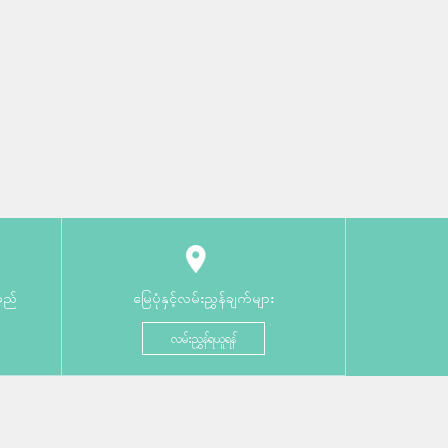
မည်
မြေပုံနှင့်လမ်းညွှန်ချက်များ
လမ်းညွှန်ရယူရန်