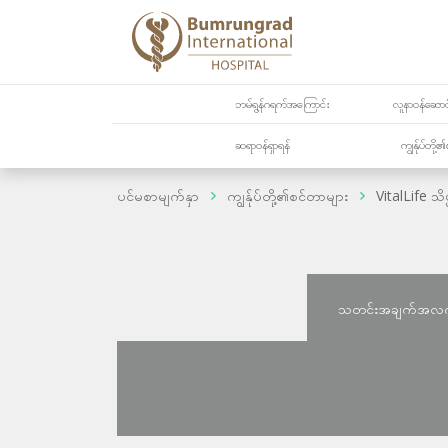
ဘမ်ရွန်ဂရက်အကြောင်း
လူနာဝန်ဆောင်
ဆရာဝန်ရှာရန်
ကျွန်ုပ်တို
ပင်မစာမျက်နှာ
ကျွန်ုပ်တို့၏စင်တာများ
VitalLife သိ
သတင်းအချက်အလ