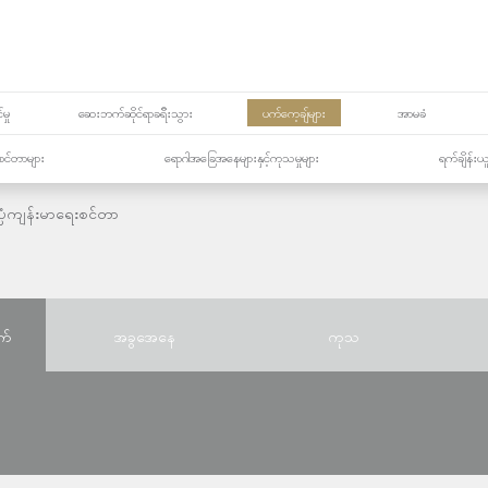
မှု
ဆေးဘက်ဆိုင်ရာခရီးသွား
ပက်ကေ့ချ်များ
အာမခံ
့၏စင်တာများ
ရောဂါအခြေအနေများနှင့်ကုသမှုများ
ရက်ချိန်းယ
ပ္ပံကျန်းမာရေးစင်တာ
က်
အခွအေနေ
ကုသ