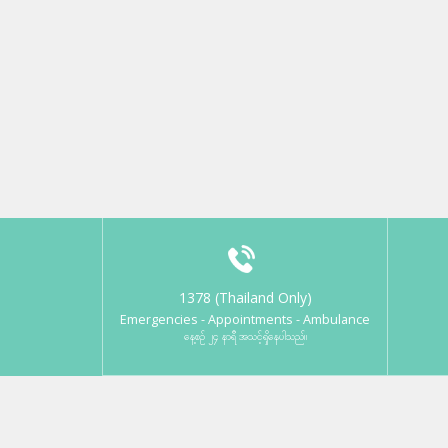
1378 (Thailand Only)
Emergencies - Appointments - Ambulance
နေ့စဉ် ၂၄ နာရီ အသင့်ရှိနေပါသည်။