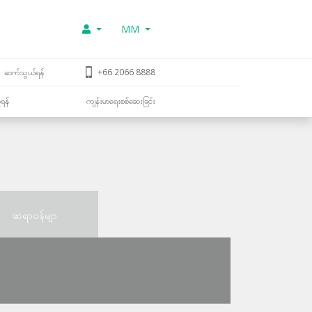
MM
ဆက်သွယ်ရန်
+66 2066 8888
ူရန်
ကျန်းမာရေးစစ်ဆေးခြင်း
ဆရာဝန်မျာ