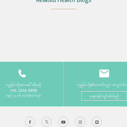
ကျွန်ုပ်တို့အားခေါ်ဆိုရန်
ကျွန်ုပ်တို့၏သတင်းလွှာ လျှောက်
+66 2066 8888
နေ့စဉ် ၂၄ နာရီ အသင့်ရှိနေပါသည်။
ယခုစာရင်းသွင်းပါဝင်မည်