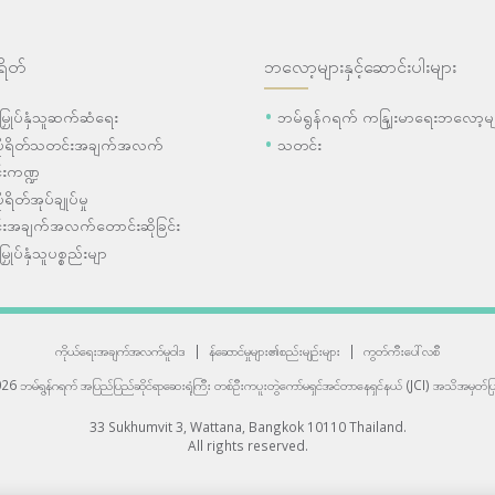
ရိတ်
ဘလော့များနှင့်ဆောင်းပါးများ
ီးမြှုပ်နှံသူဆက်ဆံရေး
ဘမ်ရွန်ဂရက် ကနျြးမာရေးဘလော့မျ
ပိုရိတ်သတင်းအချက်အလက်
သတင်း
းကဏ္ဍ
ုရိတ်အုပ်ချုပ်မှု
းအချက်အလက်တောင်းဆိုခြင်း
းမြှုပ်နှံသူပစ္စည်းမျာ
ကိုယ်ရေးအချက်အလက်မူဝါဒ
|
န်ဆောင်မှုများ၏စည်းမျဉ်းများ
|
ကွတ်ကီးပေါ်လစီ
6 ဘမ်ရွန်ဂရက် အပြည်ပြည်ဆိုင်ရာဆေးရုံကြီး
တစ်ဦးကပူးတွဲကော်မရှင်အင်တာနေရှင်နယ် (JCI) အသိအမှတ်ပြု
33 Sukhumvit 3, Wattana, Bangkok 10110 Thailand.
All rights reserved.