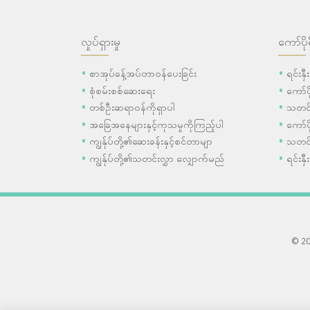
လှုပ်ရှားမှု
ကော်ပို
စာအုပ်ခန့်အပ်တာဝန်ပေးခြင်း
ရင်းနှ
စုံစမ်းစစ်ဆေးရေး
ကော်
တစ်ဦးဆရာဝန်ကိုရှာပါ
သတင်
အခြေအနေများနှင့်ကုသမှုကိုကြည့်ပါ
ကော်ပိ
ကျွန်ုပ်တို့၏ဆေးခန်းနှင့်စင်တာမျာ
သတင်
ကျွန်ုပ်တို့၏သတင်းလွှာ လျှောက်မည်
ရင်းနှီ
© 202