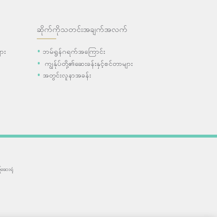
ဆိုက်ကိုသတင်းအချက်အလက်
ား
ဘမ်ရွန်ဂရက်အကြောင်း
ကျွန်ုပ်တို့၏ဆေးခန်းနှင့်စင်တာများ
အတွင်းလူနာအခန်း
ဆေးရုံ