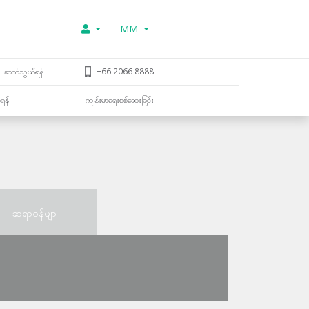
MM
ဆက်သွယ်ရန်
+66 2066 8888
ူရန်
ကျန်းမာရေးစစ်ဆေးခြင်း
ဆရာဝန်မျာ