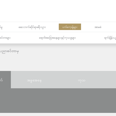
မှု
ဆေးဘက်ဆိုင်ရာခရီးသွား
ပက်ကေ့ချ်များ
အာမခံ
့၏စင်တာများ
ရောဂါအခြေအနေများနှင့်ကုသမှုများ
ရက်ချိန်းယ
းပညာစင်တာမှ
က်
အခွအေနေ
ကုသ