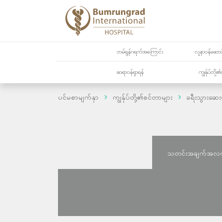
ဘမ်ရွန်ဂရက်အကြောင်း
လူနာဝန်ဆောင်
ဆရာဝန်ရှာရန်
ကျွန်ုပ်တို
ပင်မစာမျက်နှာ
ကျွန်ုပ်တို့၏စင်တာများ
ခရီးသွားဆေ
သတင်းအချက်အလ