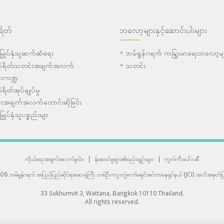
ရိတ်
ဘလော့များနှင့်ဆောင်းပါးများ
ီးမြှုပ်နှံသူဆက်ဆံရေး
ဘမ်ရွန်ဂရက် ကနျြးမာရေးဘလော့မျ
ပိုရိတ်သတင်းအချက်အလက်
သတင်း
းကဏ္ဍ
ုရိတ်အုပ်ချုပ်မှု
းအချက်အလက်တောင်းဆိုခြင်း
းမြှုပ်နှံသူပစ္စည်းမျာ
ကိုယ်ရေးအချက်အလက်မူဝါဒ
|
န်ဆောင်မှုများ၏စည်းမျဉ်းများ
|
ကွတ်ကီးပေါ်လစီ
6 ဘမ်ရွန်ဂရက် အပြည်ပြည်ဆိုင်ရာဆေးရုံကြီး
တစ်ဦးကပူးတွဲကော်မရှင်အင်တာနေရှင်နယ် (JCI) အသိအမှတ်ပြု
33 Sukhumvit 3, Wattana, Bangkok 10110 Thailand.
All rights reserved.