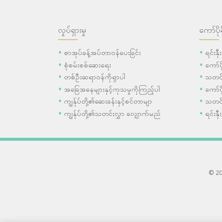
လှုပ်ရှားမှု
ကော်ပို
စာအုပ်ခန့်အပ်တာဝန်ပေးခြင်း
ရင်းနှ
စုံစမ်းစစ်ဆေးရေး
ကော်
တစ်ဦးဆရာဝန်ကိုရှာပါ
သတင်
အခြေအနေများနှင့်ကုသမှုကိုကြည့်ပါ
ကော်ပိ
ကျွန်ုပ်တို့၏ဆေးခန်းနှင့်စင်တာမျာ
သတင်
ကျွန်ုပ်တို့၏သတင်းလွှာ လျှောက်မည်
ရင်းနှီ
© 202