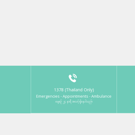
1378 (Thailand Only)
Emergencies - Appointments - Ambulance
နေ့စဉ် ၂၄ နာရီ အသင့်ရှိနေပါသည်။