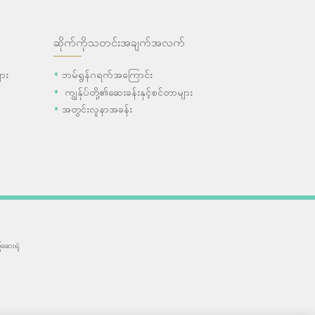
ဆိုက်ကိုသတင်းအချက်အလက်
ား
ဘမ်ရွန်ဂရက်အကြောင်း
ကျွန်ုပ်တို့၏ဆေးခန်းနှင့်စင်တာများ
အတွင်းလူနာအခန်း
ဆေးရုံ