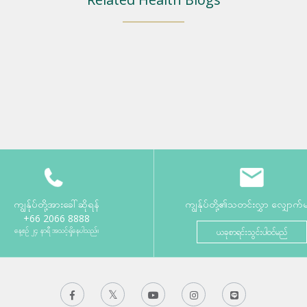
ကျွန်ုပ်တို့အားခေါ်ဆိုရန်
ကျွန်ုပ်တို့၏သတင်းလွှာ လျှောက်
+66 2066 8888
နေ့စဉ် ၂၄ နာရီ အသင့်ရှိနေပါသည်။
ယခုစာရင်းသွင်းပါဝင်မည်