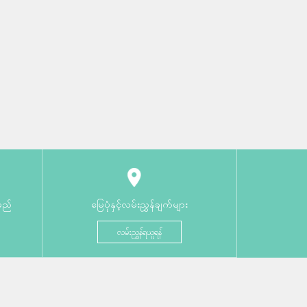
မည်
မြေပုံနှင့်လမ်းညွှန်ချက်များ
လမ်းညွှန်ရယူရန်