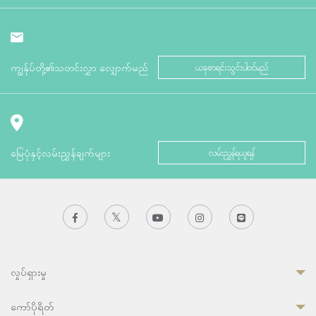
ကျွန်ုပ်တို့၏သတင်းလွှာ လျှောက်မည်
ယခုစာရင်းသွင်းပါဝင်မည်
မြေပုံနှင့်လမ်းညွှန်ချက်များ
လမ်းညွှန်ရယူရန်
လှုပ်ရှားမှု
ကော်ပိုရိတ်