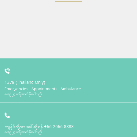
1378 (Thailand Only)
Emergencies - Appointments - Ambulance
နေ့စဉ် ၂၄ နာရီ အသင့်ရှိနေပါသည်။
ကျွန်ုပ်တို့အားခေါ်ဆိုရန်
+66 2066 8888
နေ့စဉ် ၂၄ နာရီ အသင့်ရှိနေပါသည်။