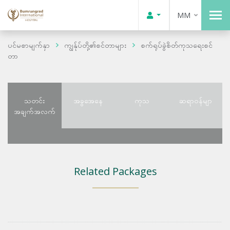
MM
ပင်မစာမျက်နှာ
ကျွန်ုပ်တို့၏စင်တာများ
စက်ရုပ်ခွဲစိတ်ကုသရေးစင်
တာ
သတင်း
အခွအေနေ
ကုသ
ဆရာဝန်မျာ
အချက်အလက်
Related Packages