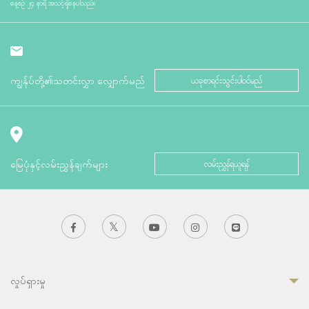
နေ့စဉ် ၂၄ နာရီ အသင့်ရှိနေပါသည်။
ကျွန်ုပ်တို့၏သတင်းလွှာ လျှောက်မည်
ယခုစာရင်းသွင်းပါဝင်မည်
မြေပုံနှင့်လမ်းညွှန်ချက်များ
လမ်းညွှန်ရယူရန်
လှုပ်ရှားမှု