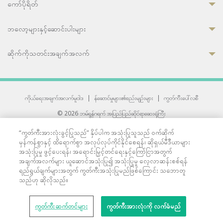
ကော်ပိုရိတ်
ဘလော့များနှင့်ဆောင်းပါးများ
ဆိုက်ကိုသတင်းအချက်အလက်
ကိုယ်ရေးအချက်အလက်မူဝါဒ
|
န်ဆောင်မှုများ၏စည်းမျဉ်းများ
|
ကွတ်ကီးပေါ်လစီ
© 2026 ဘမ်ရွန်ဂရက် အပြည်ပြည်ဆိုင်ရာဆေးရုံကြီး
တစ်ဦးကပူးတွဲကော်မရှင်အင်တာနေရှင်နယ် (JCI) အသိအမှတ်ပြုဆေးရုံ
“ကွတ်ကီးအားလုံးခွင့်ပြုသည်” နှိပ်ပါက အသုံးပြုသူသည် ဝက်ဆိုက်
33 Sukhumvit 3, Wattana, Bangkok 10110 Thailand.
မှန်ကန်စွာနှင့် ထိရောက်စွာ အလုပ်လုပ်ကိုင်နိုင်စေရန်၊ ဆိုရှယ်မီဒီယာများ
All rights reserved.
အသုံးပြုမှု ဖွင့်ပေးရန်၊ အရောင်းမြှင့်တင်ရေးနှင့်ကြော်ငြာအတွက်
အချက်အလက်များ ယူဆောင်အသုံးပြု၍ အသုံးပြုမှု လေ့လာဆန်းစစ်ရန်
ရည်ရွယ်ချက်များအတွက် ကွတ်ကီးအသုံးပြုမည်ဖြစ်ကြောင်း သဘောတူ
သည်ဟု ဆိုလိုသည်။
ကွတ်ကီးဆက်တင်များ
ကွတ်ကီးအားလုံးကို လက်ခံမည်