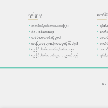
လှုပ်ရှားမှု
ကော်ပို
စာအုပ်ခန့်အပ်တာဝန်ပေးခြင်း
ရင်းနှ
စုံစမ်းစစ်ဆေးရေး
ကော်
တစ်ဦးဆရာဝန်ကိုရှာပါ
သတင်
အခြေအနေများနှင့်ကုသမှုကိုကြည့်ပါ
ကော်ပိ
ကျွန်ုပ်တို့၏ဆေးခန်းနှင့်စင်တာမျာ
သတင်
ကျွန်ုပ်တို့၏သတင်းလွှာ လျှောက်မည်
ရင်းနှီ
© 202