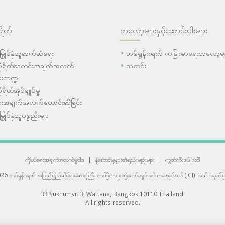
ရိတ်
ဘလော့များနှင့်ဆောင်းပါးများ
ီးမြှုပ်နှံသူဆက်ဆံရေး
ဘမ်ရွန်ဂရက် ကနျြးမာရေးဘလော့မျ
ပိုရိတ်သတင်းအချက်အလက်
သတင်း
းကဏ္ဍ
ုရိတ်အုပ်ချုပ်မှု
းအချက်အလက်တောင်းဆိုခြင်း
းမြှုပ်နှံသူပစ္စည်းမျာ
ကိုယ်ရေးအချက်အလက်မူဝါဒ
|
န်ဆောင်မှုများ၏စည်းမျဉ်းများ
|
ကွတ်ကီးပေါ်လစီ
6 ဘမ်ရွန်ဂရက် အပြည်ပြည်ဆိုင်ရာဆေးရုံကြီး
တစ်ဦးကပူးတွဲကော်မရှင်အင်တာနေရှင်နယ် (JCI) အသိအမှတ်ပြု
33 Sukhumvit 3, Wattana, Bangkok 10110 Thailand.
All rights reserved.