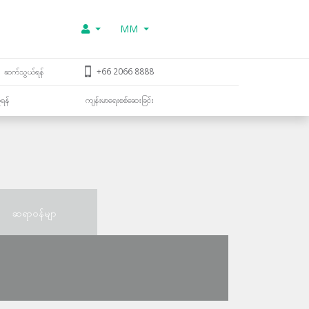
MM
ဆက်သွယ်ရန်
+66 2066 8888
ူရန်
ကျန်းမာရေးစစ်ဆေးခြင်း
ဆရာဝန်မျာ