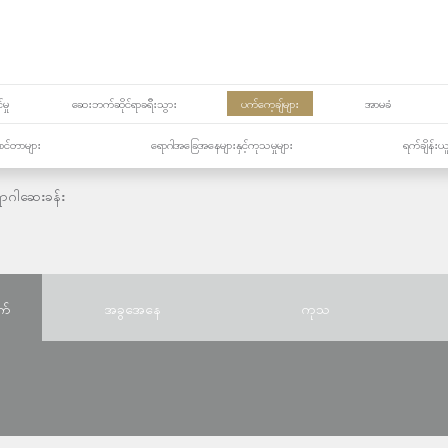
မှု
ဆေးဘက်ဆိုင်ရာခရီးသွား
ပက်ကေ့ချ်များ
အာမခံ
့၏စင်တာများ
ရောဂါအခြေအနေများနှင့်ကုသမှုများ
ရက်ချိန်းယ
ာဂါဆေးခန်း
က်
အခွအေနေ
ကုသ