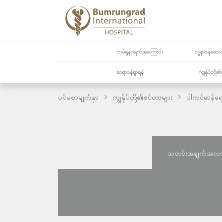
ဘမ်ရွန်ဂရက်အကြောင်း
လူနာဝန်ဆောင်
ဆရာဝန်ရှာရန်
ကျွန်ုပ်တို
ပင်မစာမျက်နှာ
ကျွန်ုပ်တို့၏စင်တာများ
ပါကင်ဆန်ရေ
သတင်းအချက်အလ