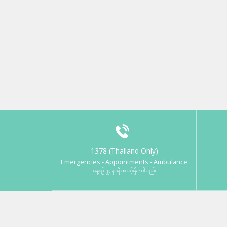
1378 (Thailand Only)
Emergencies - Appointments - Ambulance
နေ့စဉ် ၂၄ နာရီ အသင့်ရှိနေပါသည်။