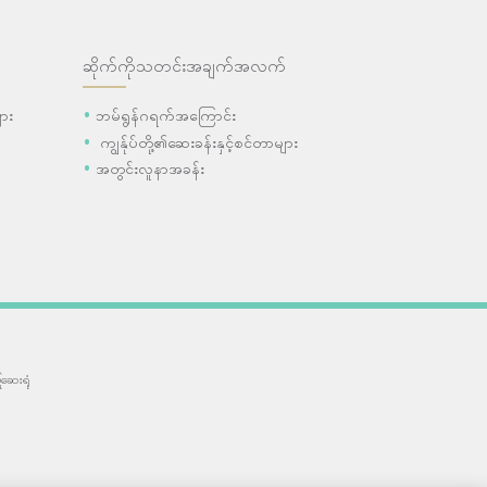
ဆိုက်ကိုသတင်းအချက်အလက်
ား
ဘမ်ရွန်ဂရက်အကြောင်း
ကျွန်ုပ်တို့၏ဆေးခန်းနှင့်စင်တာများ
အတွင်းလူနာအခန်း
ဆေးရုံ