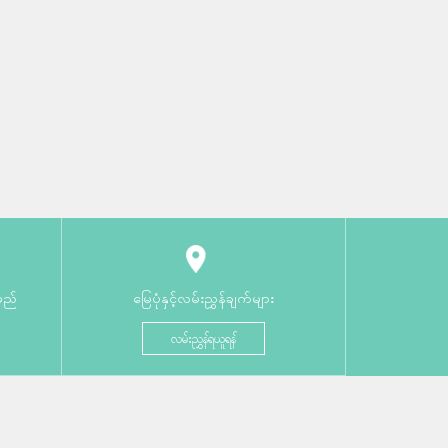
မည်
မြေပုံနှင့်လမ်းညွှန်ချက်များ
လမ်းညွှန်ရယူရန်