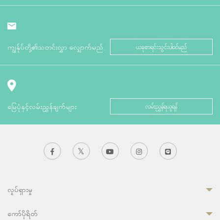
ကျွန်ုပ်တို့၏သတင်းလွှာ လျှောက်မည်
ယခုစာရင်းသွင်းပါဝင်မည်
မြေပုံနှင့်လမ်းညွှန်ချက်များ
လမ်းညွှန်ရယူရန်
လှုပ်ရှားမှု
ကော်ပိုရိတ်