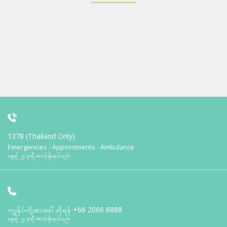
1378 (Thailand Only)
Emergencies - Appointments - Ambulance
နေ့စဉ် ၂၄ နာရီ အသင့်ရှိနေပါသည်။
ကျွန်ုပ်တို့အားခေါ်ဆိုရန်
+66 2066 8888
နေ့စဉ် ၂၄ နာရီ အသင့်ရှိနေပါသည်။