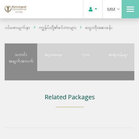
MM
ပင်မစာမျက်နှာ
ကျွန်ုပ်တို့၏စင်တာများ
သွေးတိုးဆေးခန်း
သတင်း
အခွအေနေ
ကုသ
ဆရာဝန်မျာ
အချက်အလက်
Related Packages