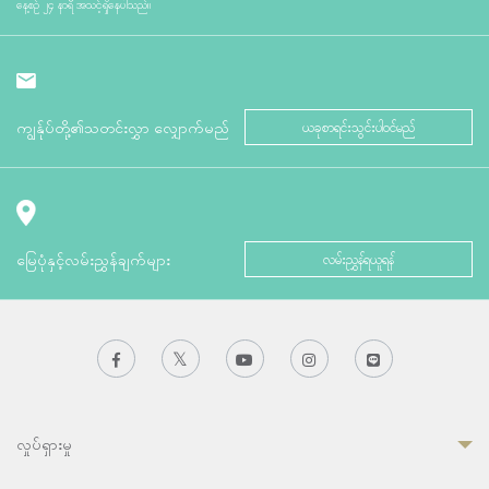
နေ့စဉ် ၂၄ နာရီ အသင့်ရှိနေပါသည်။
ကျွန်ုပ်တို့၏သတင်းလွှာ လျှောက်မည်
ယခုစာရင်းသွင်းပါဝင်မည်
မြေပုံနှင့်လမ်းညွှန်ချက်များ
လမ်းညွှန်ရယူရန်
လှုပ်ရှားမှု