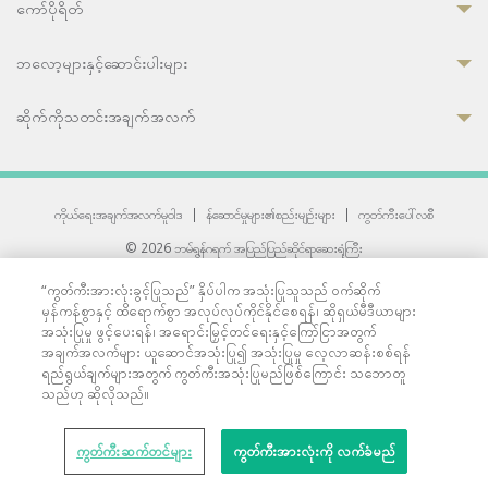
ကော်ပိုရိတ်
ဘလော့များနှင့်ဆောင်းပါးများ
ဆိုက်ကိုသတင်းအချက်အလက်
ကိုယ်ရေးအချက်အလက်မူဝါဒ
|
န်ဆောင်မှုများ၏စည်းမျဉ်းများ
|
ကွတ်ကီးပေါ်လစီ
© 2026 ဘမ်ရွန်ဂရက် အပြည်ပြည်ဆိုင်ရာဆေးရုံကြီး
တစ်ဦးကပူးတွဲကော်မရှင်အင်တာနေရှင်နယ် (JCI) အသိအမှတ်ပြုဆေးရုံ
“ကွတ်ကီးအားလုံးခွင့်ပြုသည်” နှိပ်ပါက အသုံးပြုသူသည် ဝက်ဆိုက်
33 Sukhumvit 3, Wattana, Bangkok 10110 Thailand.
မှန်ကန်စွာနှင့် ထိရောက်စွာ အလုပ်လုပ်ကိုင်နိုင်စေရန်၊ ဆိုရှယ်မီဒီယာများ
All rights reserved.
အသုံးပြုမှု ဖွင့်ပေးရန်၊ အရောင်းမြှင့်တင်ရေးနှင့်ကြော်ငြာအတွက်
အချက်အလက်များ ယူဆောင်အသုံးပြု၍ အသုံးပြုမှု လေ့လာဆန်းစစ်ရန်
ရည်ရွယ်ချက်များအတွက် ကွတ်ကီးအသုံးပြုမည်ဖြစ်ကြောင်း သဘောတူ
သည်ဟု ဆိုလိုသည်။
ကွတ်ကီးဆက်တင်များ
ကွတ်ကီးအားလုံးကို လက်ခံမည်