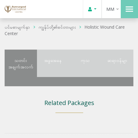
MM
ပင်မစာမျက်နှာ
ကျွန်ုပ်တို့၏စင်တာများ
Holistic Wound Care
Center
သတင်း
အခွအေနေ
ကုသ
ဆရာဝန်မျာ
အချက်အလက်
Related Packages