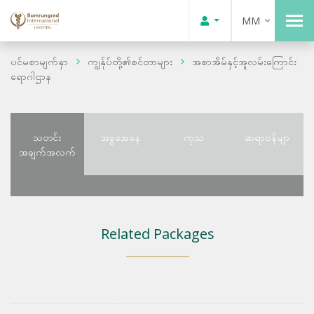
MM
ပင်မစာမျက်နှာ
ကျွန်ုပ်တို့၏စင်တာများ
အစာအိမ်နှင့်အူလမ်းကြောင်း
ရောဂါဌာန
သတင်း
အခွအေနေ
ကုသ
ဆရာဝန်မျာ
အချက်အလက်
Related Packages