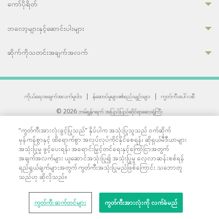
ကော်ပိုရိတ်
ဘလော့များနှင့်ဆောင်းပါးများ
ဆိုက်ကိုသတင်းအချက်အလက်
ကိုယ်ရေးအချက်အလက်မူဝါဒ
|
န်ဆောင်မှုများ၏စည်းမျဉ်းများ
|
ကွတ်ကီးပေါ်လစီ
© 2026 ဘမ်ရွန်ဂရက် အပြည်ပြည်ဆိုင်ရာဆေးရုံကြီး
တစ်ဦးကပူးတွဲကော်မရှင်အင်တာနေရှင်နယ် (JCI) အသိအမှတ်ပြုဆေးရုံ
“ကွတ်ကီးအားလုံးခွင့်ပြုသည်” နှိပ်ပါက အသုံးပြုသူသည် ဝက်ဆိုက်
33 Sukhumvit 3, Wattana, Bangkok 10110 Thailand.
မှန်ကန်စွာနှင့် ထိရောက်စွာ အလုပ်လုပ်ကိုင်နိုင်စေရန်၊ ဆိုရှယ်မီဒီယာများ
All rights reserved.
အသုံးပြုမှု ဖွင့်ပေးရန်၊ အရောင်းမြှင့်တင်ရေးနှင့်ကြော်ငြာအတွက်
အချက်အလက်များ ယူဆောင်အသုံးပြု၍ အသုံးပြုမှု လေ့လာဆန်းစစ်ရန်
ရည်ရွယ်ချက်များအတွက် ကွတ်ကီးအသုံးပြုမည်ဖြစ်ကြောင်း သဘောတူ
သည်ဟု ဆိုလိုသည်။
ကွတ်ကီးဆက်တင်များ
ကွတ်ကီးအားလုံးကို လက်ခံမည်