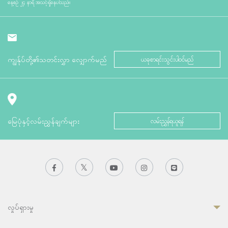
နေ့စဉ် ၂၄ နာရီ အသင့်ရှိနေပါသည်။
ကျွန်ုပ်တို့၏သတင်းလွှာ လျှောက်မည်
ယခုစာရင်းသွင်းပါဝင်မည်
မြေပုံနှင့်လမ်းညွှန်ချက်များ
လမ်းညွှန်ရယူရန်
လှုပ်ရှားမှု