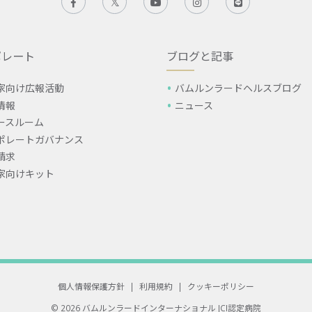
ポレート
ブログと記事
家向け広報活動
バムルンラードヘルスブログ
情報
ニュース
ースルーム
ポレートガバナンス
請求
家向けキット
個人情報保護方針
|
利用規約
|
クッキーポリシー
© 2026 バムルンラードインターナショナル
JCI認定病院