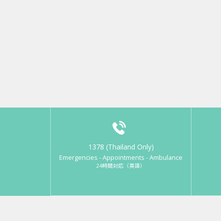
1378 (Thailand Only)
Emergencies - Appointments - Ambulance
24時間対応（英語）