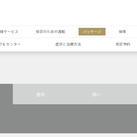
者様サービス
受診のための渡航
パッケージ
保険
ク& センター
症状と治療方法
受診予約
症状
扱い